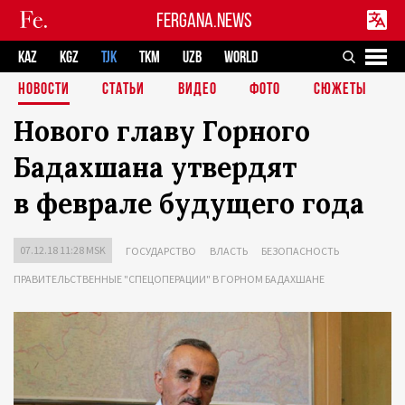
FERGANA.NEWS
KAZ
KGZ
TJK
TKM
UZB
WORLD
НОВОСТИ
СТАТЬИ
ВИДЕО
ФОТО
СЮЖЕТЫ
Нового главу Горного
Бадахшана утвердят
в феврале будущего года
07.12.18 11:28 MSK
ГОСУДАРСТВО
ВЛАСТЬ
БЕЗОПАСНОСТЬ
ПРАВИТЕЛЬСТВЕННЫЕ "СПЕЦОПЕРАЦИИ" В ГОРНОМ БАДАХШАНЕ