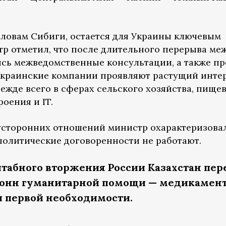
 словам Сибиги, остается для Украины ключевым
тр отметил, что после длительного перерыва ме
сь межведомственные консультации, а также п
Украинские компании проявляют растущий инте
ежде всего в сферах сельского хозяйства, пище
оения и IT.
усторонних отношений министр охарактеризовал
 политические договоренности не работают.
табного вторжения России Казахстан пер
тонн гуманитарной помощи — медикамен
ы первой необходимости.