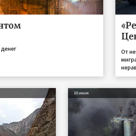
ентом
«Р
Це
 денег
От н
мигра
нера
30 июня