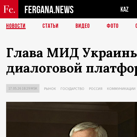
FERGANA.NEWS
KAZ
НОВОСТИ
СТАТЬИ
ВИДЕО
ФОТО
Глава МИД Украины 
диалоговой платфо
17.05.26 18:29 MSK
РЫНОК
ГОСУДАРСТВО
РОССИЯ
КОММУНИКАЦИИ