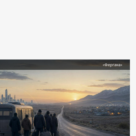
я
«Фергана»