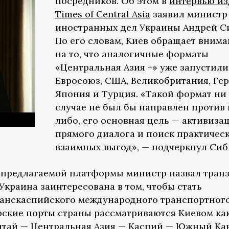
посредников. Об этом в
интервью и
Times of Central Asia
заявил министр
иностранных дел Украины Андрей С
По его словам, Киев обращает вним
на то, что аналогичные форматы
«Центральная Азия +» уже запустили
Евросоюз, США, Великобритания, Ге
Япония и Турция. «Такой формат ни 
случае не был бы направлен против 
либо, его основная цель — активиза
прямого диалога и поиск практичес
взаимных выгод», — подчеркнул Сиб
предлагаемой платформы министр назвал тран
Украина заинтересована в том, чтобы стать
анскаспийского международного транспортног
рские порты страны рассматриваются Киевом ка
итай — Центральная Азия — Каспий — Южный Ка