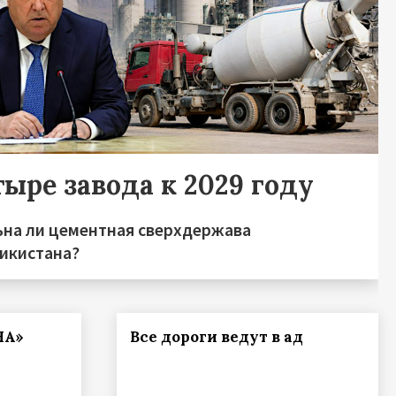
ыре завода к 2029 году
ьна ли цементная сверхдержава
икистана?
НА»
Все дороги ведут в ад