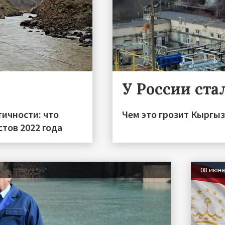
У России ста
тичности: что
Чем это грозит Кыргы
тов 2022 года
08 июн