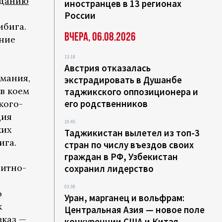
зданию
иностранцев в 13 регионах
России
ибига.
Вчера, 06.08.2026
ание
13:18
Австрия отказалась
рмания,
экстрадировать в Душанбе
в коем
таджикского оппозиционера и
его родственников
кого-
ция
10:45
ких
Таджикистан вылетел из топ-3
ига.
стран по числу въездов своих
граждан в РФ, Узбекистан
зитно-
сохранил лидерство
03:38
о
Уран, марганец и вольфрам:
к
Центральная Азия — новое поле
вказ —
конкуренции США и Китая