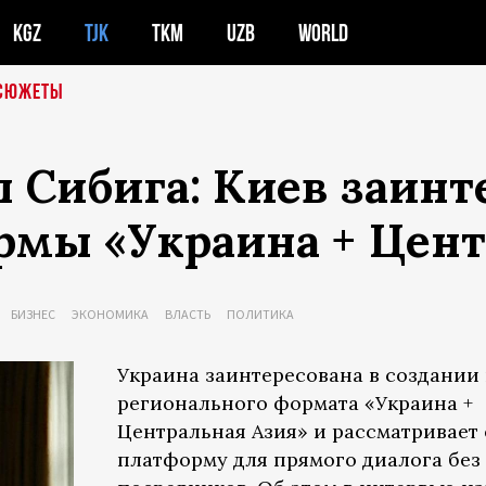
KGZ
TJK
TKM
UZB
WORLD
СЮЖЕТЫ
Сибига: Киев заинте
рмы «Украина + Цент
БИЗНЕС
ЭКОНОМИКА
ВЛАСТЬ
ПОЛИТИКА
Украина заинтересована в создании
регионального формата «Украина +
Центральная Азия» и рассматривает 
платформу для прямого диалога без