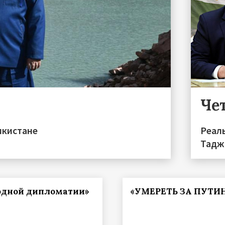
Чет
икистане
Реал
Тадж
одной дипломатии»
«УМЕРЕТЬ ЗА ПУТИ