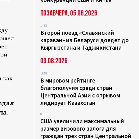
Позавчера, 05.08.2026
14:58
жду
Второй поезд «Славянский
рошел
караван» из Беларуси доедет до
рес
Кыргызстана и Таджикистана
вой
03.08.2026
13:53
 как
В мировом рейтинге
благополучия среди стран
Центральной Азии с отрывом
едал
лидирует Казахстан
ты,
08:35
США увеличили максимальный
размер визового залога для
граждан трех стран Центральной