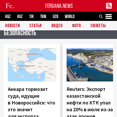
FERGANA.NEWS
KAZ
KGZ
TJK
TKM
UZB
WORLD
НОВОСТИ
СТАТЬИ
ВИДЕО
ФОТО
СЮЖЕТЫ
Безопасность
Анкара тормозит
Reuters: Экспорт
суда, идущие
казахстанской
в Новороссийск: что
нефти по КТК упал
это значит
на 20% в июле из-за
для экспорта
атак дронов