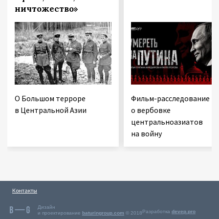
ничтожество»
О Большом терроре
Фильм-расследование
в Центральной Азии
о вербовке
центральноазиатов
на войну
Контакты
Дизайн
Разработка
devep.pro
и проектирование
baturingroup.com
© 2018