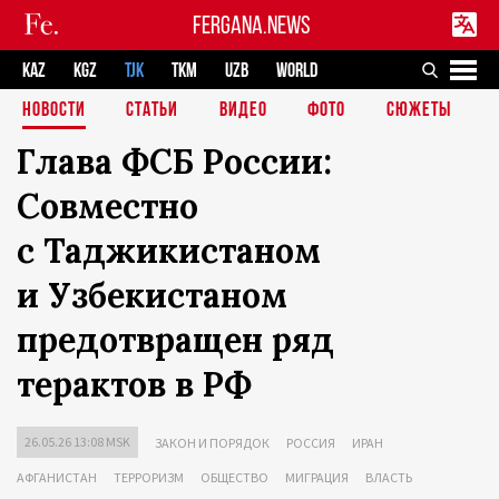
FERGANA.NEWS
KAZ
KGZ
TJK
TKM
UZB
WORLD
НОВОСТИ
СТАТЬИ
ВИДЕО
ФОТО
СЮЖЕТЫ
Глава ФСБ России:
Совместно
с Таджикистаном
и Узбекистаном
предотвращен ряд
терактов в РФ
26.05.26 13:08 MSK
ЗАКОН И ПОРЯДОК
РОССИЯ
ИРАН
АФГАНИСТАН
ТЕРРОРИЗМ
ОБЩЕСТВО
МИГРАЦИЯ
ВЛАСТЬ