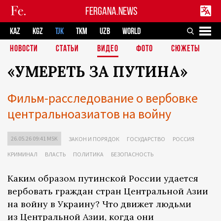
FERGANA.NEWS
KAZ
KGZ
TJK
TKM
UZB
WORLD
НОВОСТИ
СТАТЬИ
ВИДЕО
ФОТО
СЮЖЕТЫ
«УМЕРЕТЬ ЗА ПУТИНА»
Фильм-расследование о вербовке
центральноазиатов на войну
26.05.26 09:41 MSK
ЗАКОН И ПОРЯДОК
ГОСУДАРСТВО
РОССИЯ
КРИМИНАЛ
ВЛАСТЬ
ПОЛИТИКА
БЕЗОПАСНОСТЬ
Каким образом путинской России удается
вербовать граждан стран Центральной Азии
на войну в Украину? Что движет людьми
из Центральной Азии, когда они