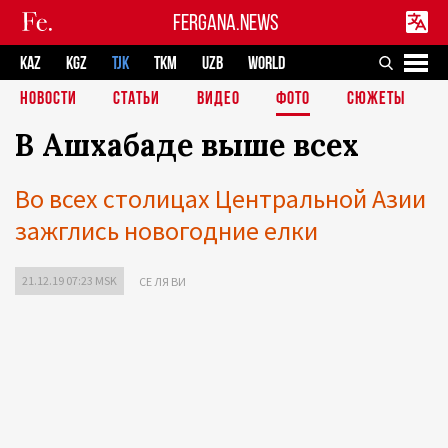
FERGANA.NEWS
KAZ
KGZ
TJK
TKM
UZB
WORLD
НОВОСТИ
СТАТЬИ
ВИДЕО
ФОТО
СЮЖЕТЫ
В Ашхабаде выше всех
Во всех столицах Центральной Азии
зажглись новогодние елки
21.12.19 07:23 MSK
СЕ ЛЯ ВИ