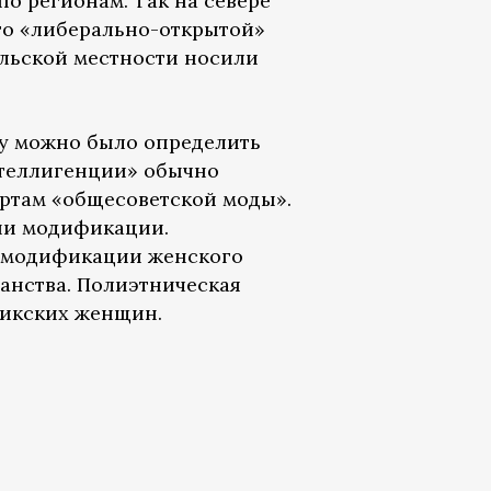
о регионам. Так на севере
го «либерально-открытой»
ельской местности носили
ду можно было определить
нтеллигенции» обычно
артам «общесоветской моды».
ни модификации.
ь модификации женского
анства. Полиэтническая
жикских женщин.