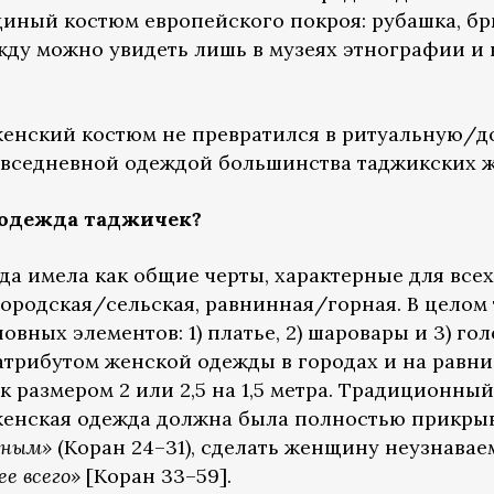
диный костюм европейского покроя: рубашка, бр
ду можно увидеть лишь в музеях этнографии и 
женский костюм не превратился в ритуальную/
повседневной одеждой большинства таджикских 
 одежда таджичек?
а имела как общие черты, характерные для всех
городская/сельская, равнинная/горная. В цело
овных элементов: 1) платье, 2) шаровары и 3) гол
атрибутом женской одежды в городах и на равни
 размером 2 или 2,5 на 1,5 метра. Традиционны
женская одежда должна была полностью прикрыв
дным»
(Коран 24–31), сделать женщину неузнавае
ее всего»
[Коран 33–59].