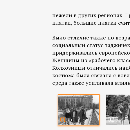
нежели в других регионах. 
платки, большие платки сч
Было отличие также по возр
социальный статус таджиче
придерживались европейског
Женщины из «рабочего клас
Колхозницы отличались наи
костюма была связана с вов
среда также усиливала влия
01
02
/3
/3