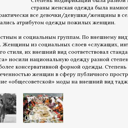
Степень модификации была разной п
страны женская одежда была намно
Практически все девочки/девушки/женщины в с
итались атрибутом одежды пожилых женщин.
астным и социальным группам. По внешнему ви
к. Женщины из социальных слоев «служащих, и
о стиля, их внешний вид соответствовал станд
са» носили национальную одежду разной степе
более консервативной формой одежды. Степен
леченностью женщин в сферу публичного простр
ние «общесоветской» моды на внешний вид тад
03
/3