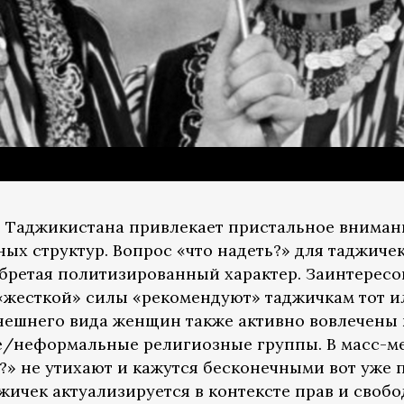
Таджикистана привлекает пристальное вниман
ных структур. Вопрос «что надеть?» для таджиче
бретая политизированный характер. Заинтересо
«жесткой» силы «рекомендуют» таджичкам тот и
нешнего вида женщин также активно вовлечены
е/неформальные религиозные группы. В масс-ме
 не утихают и кажутся бесконечными вот уже по
ичек актуализируется в контексте прав и свобо