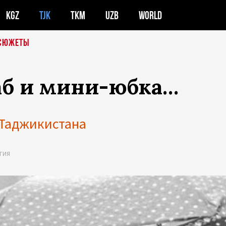
KGZ
TJK
TKM
UZB
WORLD
СЮЖЕТЫ
аб и мини-юбка…
Таджикистана
ГИЯ