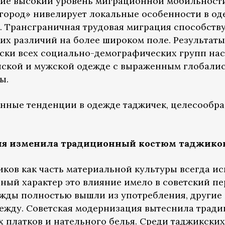
ние высокий уровень миграционной мобильност
город» нивелирует локальные особенности в о
. Трансграничная трудовая миграция способств
их различий на более широком поле. Результат
ски всех социально-демографических групп на
нской и мужской одежде с выраженным глобали
ы.
нные тенденции в одежде таджичек, целесообраз
ция изменила традиционный костюм таджико
ов как часть материальной культуры всегда ис
ный характер это влияние имело в советский пе
жды полностью вышли из употребления, другие
жду. Советская модернизация вытеснила трад
ых платков и нательного белья. Среди таджикски