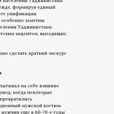
и населения Таджикистана.
дежде, формируя единый
ует унификации
ы особенно заметны
селения Таджикистана:
стским акцентом, выходящих
но сделать краткий экскурс
в
пытывал на себе влияние
риод, когда некоторые
 превратились
иционный мужской костюм
х мужчин еще в 60–70-е годы