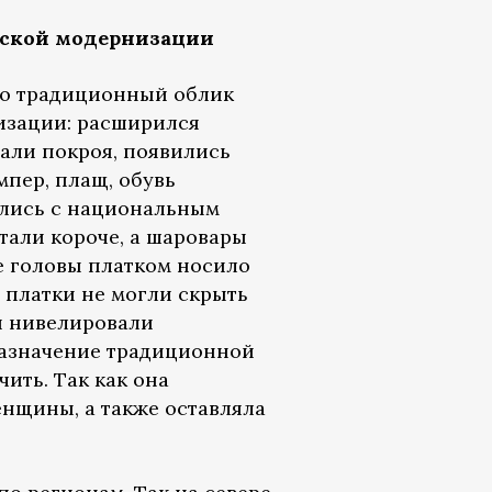
тской модернизации
но традиционный облик
изации: расширился
али покроя, появились
пер, плащ, обувь
ались с национальным
тали короче, а шаровары
е головы платком носило
 платки не могли скрыть
я нивелировали
азначение традиционной
ить. Так как она
нщины, а также оставляла