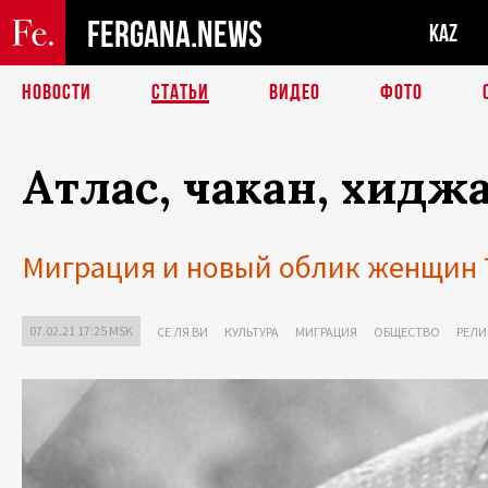
FERGANA.NEWS
KAZ
НОВОСТИ
СТАТЬИ
ВИДЕО
ФОТО
Атлас, чакан, хидж
Миграция и новый облик женщин 
07.02.21 17:25 MSK
СЕ ЛЯ ВИ
КУЛЬТУРА
МИГРАЦИЯ
ОБЩЕСТВО
РЕЛИ