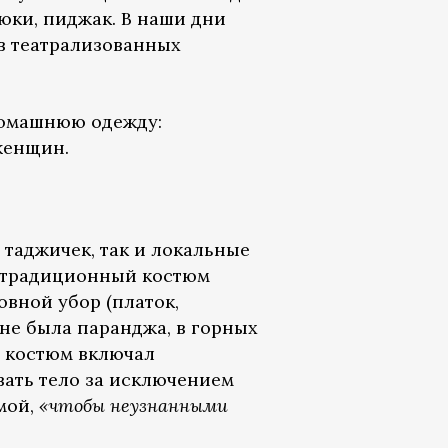
юки, пиджак. В наши дни
в театрализованных
домашнюю одежду:
женщин.
 таджичек, так и локальные
м традиционный костюм
овной убор (платок,
не была паранджа, в горных
й костюм включал
ать тело за исключением
мой,
«чтобы неузнанными