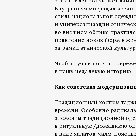
этих стилей оказывает влия
Внутренняя миграция «село-
стиль национальной одежды
и универсализации этническ
во внешнем облике практиче
появление новых форм в же
за рамки этнической культур
Чтобы лучше понять совреме
в нашу недалекую историю.
Как советская модерниза
Традиционный костюм таджик
времени. Особенно радикаль
элементы традиционной оде
в ритуальную/домашнюю оде
в виде халатов, чалм, поясн