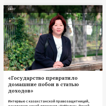
14.07
«Государство превратило
домашние побои в статью
доходов»
Интервью с казахстанской правозащитницей,
основательницей движения «НеМолчи» Диной