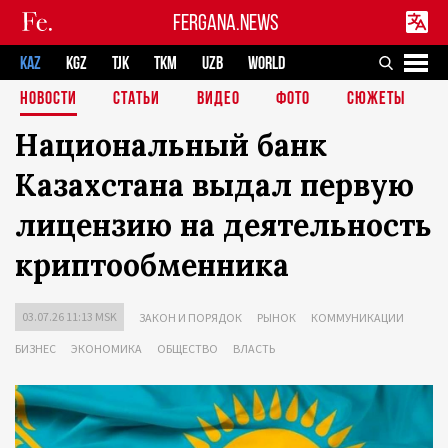
FERGANA.NEWS
KAZ
KGZ
TJK
TKM
UZB
WORLD
НОВОСТИ
СТАТЬИ
ВИДЕО
ФОТО
СЮЖЕТЫ
Национальный банк
Казахстана выдал первую
лицензию на деятельность
криптообменника
03.07.26 11:13 MSK
ЗАКОН И ПОРЯДОК
РЫНОК
КОММУНИКАЦИИ
БИЗНЕС
ЭКОНОМИКА
ОБЩЕСТВО
ВЛАСТЬ