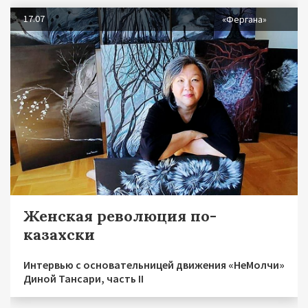
17.07
«Фергана»
Женская революция по-
казахски
Интервью с основательницей движения «НеМолчи»
Диной Тансари, часть II