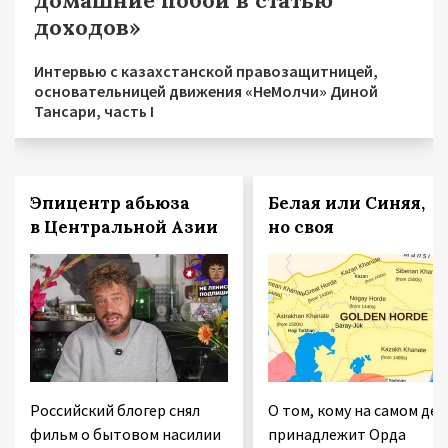
домашние побои в статью
доходов»
Интервью с казахстанской правозащитницей,
основательницей движения «НеМолчи» Диной
Тансари, часть I
Эпицентр абьюза
Белая или Синяя,
в Центральной Азии
но своя
Российский блогер снял
О том, кому на самом дел
фильм о бытовом насилии
принадлежит Орда