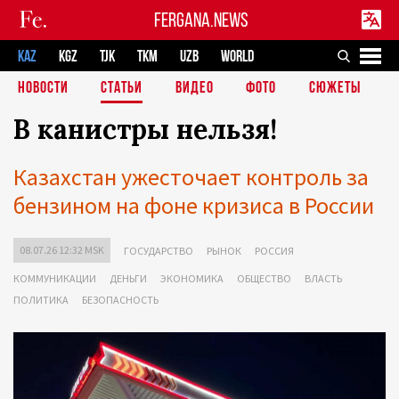
FERGANA.NEWS
KAZ
KGZ
TJK
TKM
UZB
WORLD
НОВОСТИ
СТАТЬИ
ВИДЕО
ФОТО
СЮЖЕТЫ
В канистры нельзя!
Казахстан ужесточает контроль за
бензином на фоне кризиса в России
08.07.26 12:32 MSK
ГОСУДАРСТВО
РЫНОК
РОССИЯ
КОММУНИКАЦИИ
ДЕНЬГИ
ЭКОНОМИКА
ОБЩЕСТВО
ВЛАСТЬ
ПОЛИТИКА
БЕЗОПАСНОСТЬ