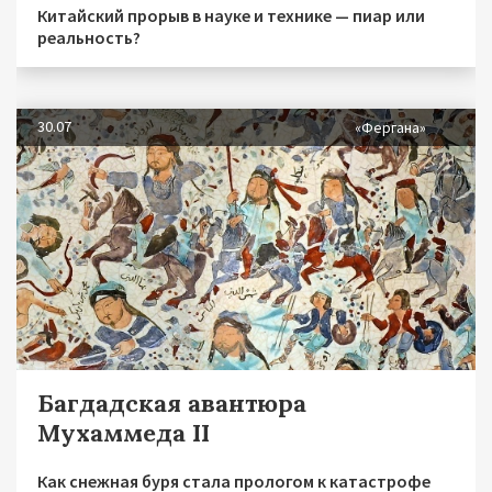
Китайский прорыв в науке и технике — пиар или
реальность?
30.07
«Фергана»
Багдадская авантюра
Мухаммеда II
Как снежная буря стала прологом к катастрофе