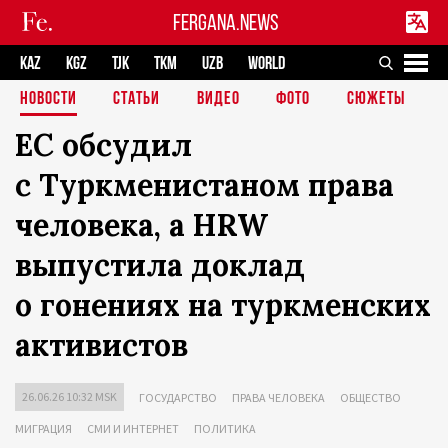
FERGANA.NEWS
KAZ
KGZ
TJK
TKM
UZB
WORLD
НОВОСТИ
СТАТЬИ
ВИДЕО
ФОТО
СЮЖЕТЫ
ЕС обсудил
с Туркменистаном права
человека, а HRW
выпустила доклад
о гонениях на туркменских
активистов
26.06.26 10:32 MSK
ГОСУДАРСТВО
ПРАВА ЧЕЛОВЕКА
ОБЩЕСТВО
МИГРАЦИЯ
СМИ И ИНТЕРНЕТ
ПОЛИТИКА