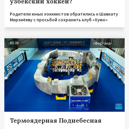
узбекский хоккей?
Родители юных хоккеистов обратились к Шавкату
Мирзиёеву с просьбой сохранить клуб «Хумо»
03.08
«Фергана»
Термоядерная Поднебесная