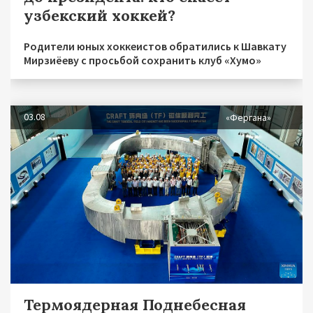
узбекский хоккей?
Родители юных хоккеистов обратились к Шавкату
Мирзиёеву с просьбой сохранить клуб «Хумо»
03.08
«Фергана»
Термоядерная Поднебесная