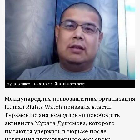
Мурат Душемов. Фото с сайта turkmen.news
Международная правозащитная организация
Human Rights Watch призвала власти
Туркменистана немедленно освободить
активиста Мурата Душемова, которого
пытаются удержать в тюрьме после
истечения присужденного ему срока