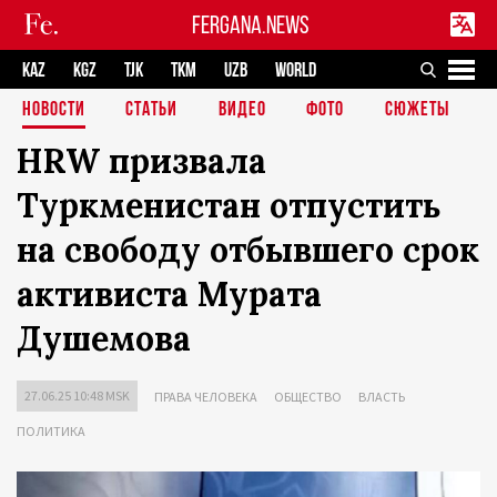
FERGANA.NEWS
KAZ
KGZ
TJK
TKM
UZB
WORLD
НОВОСТИ
СТАТЬИ
ВИДЕО
ФОТО
СЮЖЕТЫ
HRW призвала
Туркменистан отпустить
на свободу отбывшего срок
активиста Мурата
Душемова
27.06.25 10:48 MSK
ПРАВА ЧЕЛОВЕКА
ОБЩЕСТВО
ВЛАСТЬ
ПОЛИТИКА