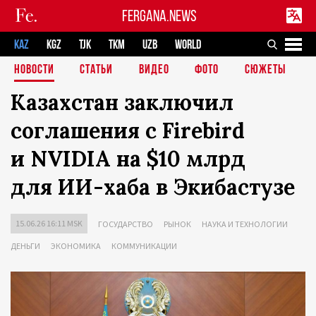
FERGANA.NEWS
KAZ
KGZ
TJK
TKM
UZB
WORLD
НОВОСТИ
СТАТЬИ
ВИДЕО
ФОТО
СЮЖЕТЫ
Казахстан заключил
соглашения с Firebird
и NVIDIA на $10 млрд
для ИИ-хаба в Экибастузе
15.06.26 16:11 MSK
ГОСУДАРСТВО
РЫНОК
НАУКА И ТЕХНОЛОГИИ
ДЕНЬГИ
ЭКОНОМИКА
КОММУНИКАЦИИ