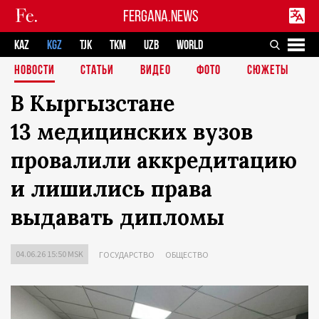
FERGANA.NEWS
KAZ
KGZ
TJK
TKM
UZB
WORLD
НОВОСТИ
СТАТЬИ
ВИДЕО
ФОТО
СЮЖЕТЫ
В Кыргызстане
13 медицинских вузов
провалили аккредитацию
и лишились права
выдавать дипломы
04.06.26 15:50 MSK
ГОСУДАРСТВО
ОБЩЕСТВО