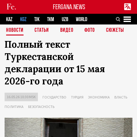
FERGANA.NEWS
KAZ
KGZ
TJK
TKM
UZB
WORLD
НОВОСТИ
СТАТЬИ
ВИДЕО
ФОТО
СЮЖЕТЫ
Полный текст
Туркестанской
декларации от 15 мая
2026-го года
16.05.26 10:30 MSK
ГОСУДАРСТВО
ТУРЦИЯ
ЭКОНОМИКА
ВЛАСТЬ
ПОЛИТИКА
БЕЗОПАСНОСТЬ