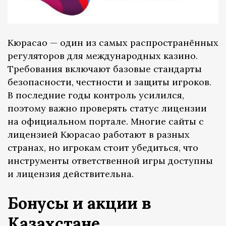
Кюрасао — один из самых распространённых
регуляторов для международных казино.
Требования включают базовые стандарты
безопасности, честности и защиты игроков.
В последние годы контроль усилился,
поэтому важно проверять статус лицензии
на официальном портале. Многие сайты с
лицензией Кюрасао работают в разных
странах, но игрокам стоит убедиться, что
инструменты ответственной игры доступны
и лицензия действительна.
Бонусы и акции в
Казахстане