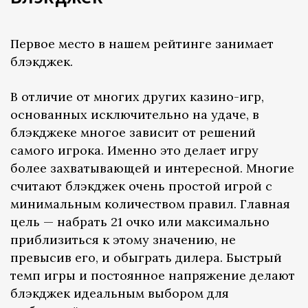
Первое место в нашем рейтинге занимает
блэкджек.
В отличие от многих других казино-игр,
основанных исключительно на удаче, в
блэкджеке многое зависит от решений
самого игрока. Именно это делает игру
более захватывающей и интересной. Многие
считают блэкджек очень простой игрой с
минимальным количеством правил. Главная
цель — набрать 21 очко или максимально
приблизиться к этому значению, не
превысив его, и обыграть дилера. Быстрый
темп игры и постоянное напряжение делают
блэкджек идеальным выбором для