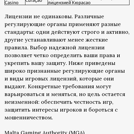
Curaçao
Casino
лицензией Кюрасао
Лицензии не одинаковы. Различные
регулирующие органы применяют разные
стандарты: одни действуют строго и активно,
другие устанавливают менее жесткие
правила. Выбор надежной лицензии
позволяет четко определить ваши права и
укрепить вашу защиту. Ниже приведены
широко признанные регулирующие органы
и виды игровых лицензий, которые они
выдают. Конкретные требования могут
варьироваться и меняться, но цель остается
неизменной: обеспечить честность игр,
защитить интересы игроков и бороться с
мошенничеством.
Malta Gaming Authority (MGA)