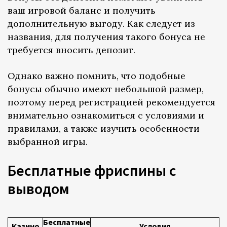
ваш игровой баланс и получить
дополнительную выгоду. Как следует из
названия, для получения такого бонуса не
требуется вносить депозит.
Однако важно помнить, что подобные
бонусы обычно имеют небольшой размер,
поэтому перед регистрацией рекомендуется
внимательно ознакомиться с условиями и
правилами, а также изучить особенности
выбранной игры.
Бесплатные фриспины с
выводом
Бесплатные
Казино
Условия