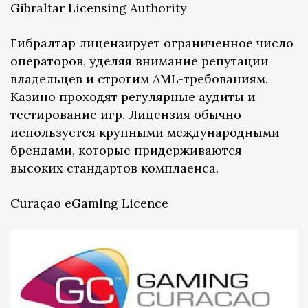
Gibraltar Licensing Authority
Гибралтар лицензирует ограниченное число
операторов, уделяя внимание репутации
владельцев и строгим AML-требованиям.
Казино проходят регулярные аудиты и
тестирование игр. Лицензия обычно
используется крупными международными
брендами, которые придерживаются
высоких стандартов комплаенса.
Curaçao eGaming Licence