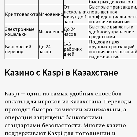
быстрых депозитов
От
Быстрые транзакции
нескольких
повышенная
Криптовалюта
Мгновенно
минут до 1
конфиденциальност
часа
и низкие комиссии
Быстрые выплаты и
Электронные
До 24
Мгновенно
удобное управление
кошельки
часов
средствами
Подходит для
1–5
Банковский
До 24
крупных транзакций
рабочих
перевод
часов
и отличается высоко
дней
надежностью
Казино с Kaspi в Казахстане
Kaspi — один из самых удобных способов
оплаты для игроков из Казахстана. Переводы
проходят быстро, комиссии минимальны, а
операции защищены банковскими
стандартами безопасности. Многие казино
поддерживают Kaspi для пополнений и