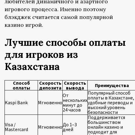
любителей динамичного и азартного
игрового процесса. Именно поэтому
блэкджек считается самой популярной
казино игрой.
Лучшие способы оплаты
для игроков из
Казахстана
Способ
Скорость
Скорость
Преимущества
оплаты
депозита
вывода
Популярный способ
От
оплаты в Казахстане,
нескольких
Kaspi Bank
Мгновенно
удобные переводы и
минут до
высокий уровень
24 часов
безопасности
Поддерживается
большинством
Visa /
До 1–3
Мгновенно
онлайн казино и
Mastercard
дней
подходит для