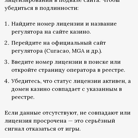
убедиться в подлинности:
Найдите номер лицензии и название
регулятора на сайте казино.
Перейдите на официальный сайт
регулятора (Curacao, MGA и др.).
Введите номер лицензии в поиске или
откройте страницу оператора в реестре.
Убедитесь, что статус лицензии активен, а
домен казино совпадает с указанным в
реестре.
Если данные отсутствуют, не совпадают или
лицензия просрочена — это серьёзный
сигнал отказаться от игры.