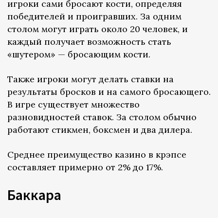
игроки сами бросают кости, определяя
победителей и проигравших. За одним
столом могут играть около 20 человек, и
каждый получает возможность стать
«шутером» — бросающим кости.
Также игроки могут делать ставки на
результаты бросков и на самого бросающего.
В игре существует множество
разновидностей ставок. За столом обычно
работают стикмен, боксмен и два дилера.
Среднее преимущество казино в крэпсе
составляет примерно от 2% до 17%.
Баккара