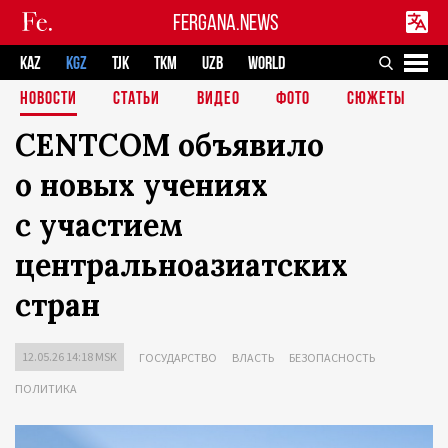
FERGANA.NEWS
KAZ
KGZ
TJK
TKM
UZB
WORLD
НОВОСТИ
СТАТЬИ
ВИДЕО
ФОТО
СЮЖЕТЫ
CENTCOM объявило
о новых учениях
с участием
центральноазиатских
стран
12.05.26 14:18 MSK
ГОСУДАРСТВО
ВЛАСТЬ
БЕЗОПАСНОСТЬ
ПОЛИТИКА