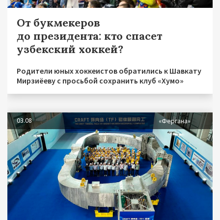
От букмекеров
до президента: кто спасет
узбекский хоккей?
Родители юных хоккеистов обратились к Шавкату
Мирзиёеву с просьбой сохранить клуб «Хумо»
03.08
«Фергана»