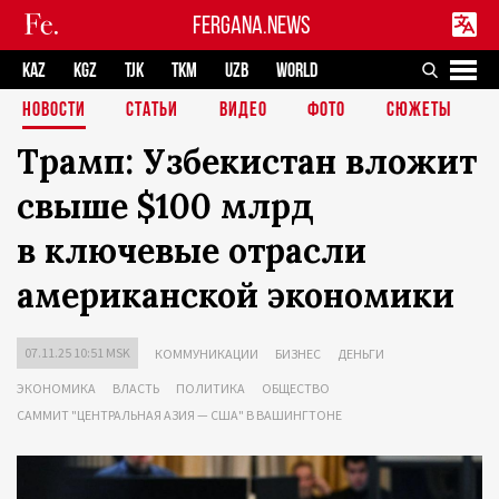
FERGANA.NEWS
KAZ
KGZ
TJK
TKM
UZB
WORLD
НОВОСТИ
СТАТЬИ
ВИДЕО
ФОТО
СЮЖЕТЫ
Трамп: Узбекистан вложит
свыше $100 млрд
в ключевые отрасли
американской экономики
07.11.25 10:51 MSK
КОММУНИКАЦИИ
БИЗНЕС
ДЕНЬГИ
ЭКОНОМИКА
ВЛАСТЬ
ПОЛИТИКА
ОБЩЕСТВО
САММИТ "ЦЕНТРАЛЬНАЯ АЗИЯ — США" В ВАШИНГТОНЕ