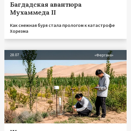
Багдадская авантюра
Мухаммеда II
Как снежная буря стала прологом к катастрофе
Хорезма
28.07
«Фергана»