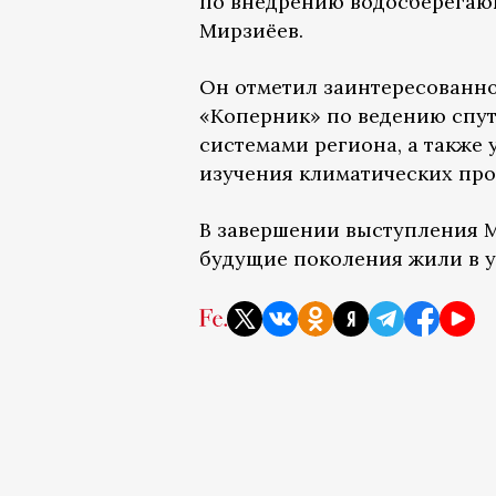
по внедрению водосберегаю
Мирзиёев.
Он отметил заинтересованно
«Коперник» по ведению спу
системами региона, а также
изучения климатических про
В завершении выступления М
будущие поколения жили в у