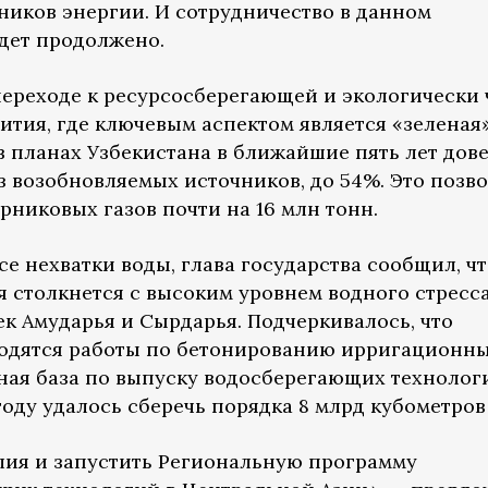
иков энергии. И сотрудничество в данном
удет продолжено.
переходе к ресурсосберегающей и экологически
ития, где ключевым аспектом является «зеленая
 в планах Узбекистана в ближайшие пять лет дов
з возобновляемых источников, до 54%. Это позв
никовых газов почти на 16 млн тонн.
е нехватки воды, глава государства сообщил, ч
я столкнется с высоким уровнем водного стресс
к Амударья и Сырдарья. Подчеркивалось, что
водятся работы по бетонированию ирригационн
ная база по выпуску водосберегающих технолог
оду удалось сберечь порядка 8 млрд кубометров
лия и запустить Региональную программу