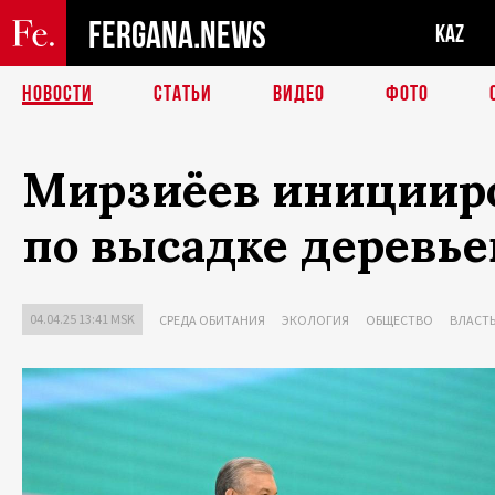
FERGANA.NEWS
KAZ
НОВОСТИ
СТАТЬИ
ВИДЕО
ФОТО
Мирзиёев иницииро
по высадке деревье
04.04.25 13:41 MSK
СРЕДА ОБИТАНИЯ
ЭКОЛОГИЯ
ОБЩЕСТВО
ВЛАСТ