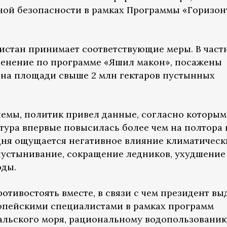
ной безопасности в рамках Программы «Горизон
кистан принимает соответствующие меры. В част
ленение по программе «Яшил макон», посажены
я на площади свыше 2 млн гектаров пустынных
емы, политик привел данные, согласно которым
тура впервые повысилась более чем на полтора 
одня ощущается негативное влияние климатическ
пустынивание, сокращение ледников, ухудшение
оды.
отивостоять вместе, в связи с чем президент вы
опейскими специалистами в рамках программ
альского моря, рациональному водопользованию