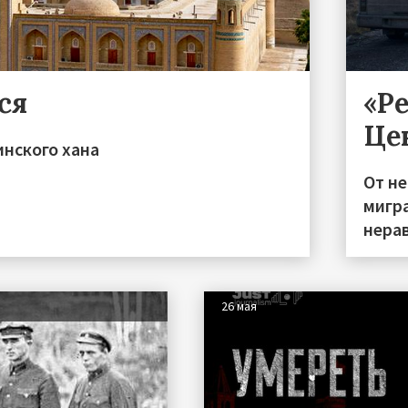
ся
«Р
Це
инского хана
От н
мигра
нера
26 мая