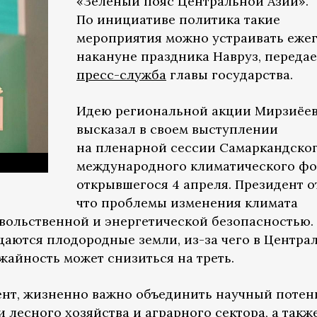
«Зеленый пояс Центральной Азии».
По инициативе политика такие
мероприятия можно устраивать еже
накануне праздника Навруз, передае
пресс-служба
главы государства.
Идею региональной акции Мирзиёе
высказал в своем выступлении
на пленарной сессии Самаркандско
международного климатического фо
открывшегося 4 апреля. Президент о
что проблемы изменения климата
вольственной и энергетической безопасностью. 
щаются плодородные земли, из-за чего в Центра
ожайность может снизиться на треть.
дент, жизненно важно объединить научный поте
лесного хозяйства и аграрного сектора, а такж