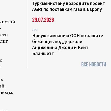
Туркменистану возродить проект
AGRI по поставкам газа в Европу
29.07.2026
 чистой
»
14:43
ести
Новую кампанию ООН по защите
олит
беженцев поддержали
Анджелина Джоли и Кейт
Бланшетт
то
ВСЕ НОВОСТИ
а
ых
ий.
 воды.