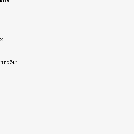
ожил
ах
 чтобы