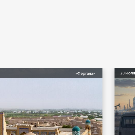
20 июл
«Фергана»