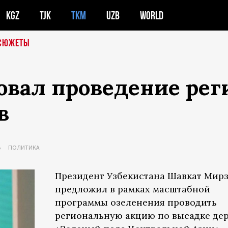
KGZ
TJK
TKM
UZB
WORLD
СЮЖЕТЫ
вал проведение рег
в
Ь
ПОЛИТИКА
Президент Узбекистана Шавкат Мир
предложил в рамках масштабной
программы озеленения проводить
региональную акцию по высадке де