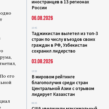
иностранцев в 13 регионах
России
годно
06.08.2026
т
10:45
Таджикистан вылетел из топ-3
в
стран по числу въездов своих
граждан в РФ, Узбекистан
го
сохранил лидерство
рума,
03.08.2026
тметил,
13:53
По его
В мировом рейтинге
льной
благополучия среди стран
Центральной Азии с отрывом
лидирует Казахстан
нциал
08:35
е
США увеличили максимальный