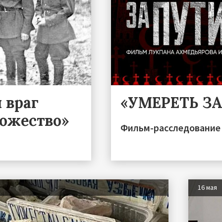
 враг
«УМЕРЕТЬ З
тожество»
Фильм-расследование 
16 мая