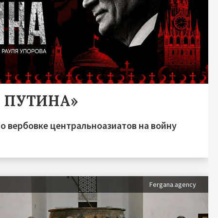
А ПУТИНА»
о вербовке центральноазиатов на войну
Fergana.agency