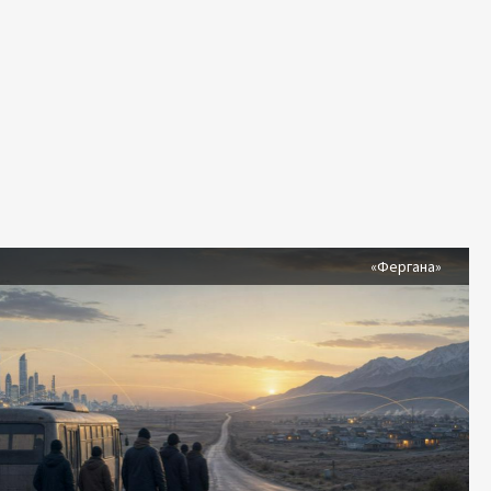
я
«Фергана»