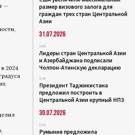
т —
размер визового залога для
граждан трех стран Центральной
Азии
ности,
31.07.2026
14:09
Лидеры стран Центральной Азии
и Азербайджана подписали
Чолпон-Атинскую декларацию
 в 2024
градуса
13:40
их
Президент Таджикистана
предложил построить в
Центральной Азии крупный НПЗ
30.07.2026
делил
11:00
,
Румыния предложила