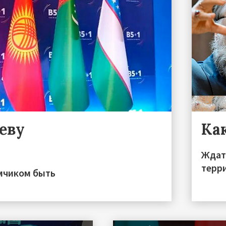
еву
Как
Ждат
терр
мчиком быть