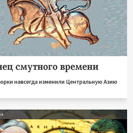
нец смутного времени
тюрки навсегда изменили Центральную Азию
ря