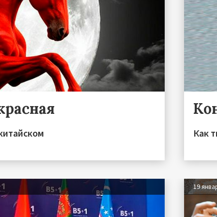
красная
Ко
китайском
Как 
19 янва