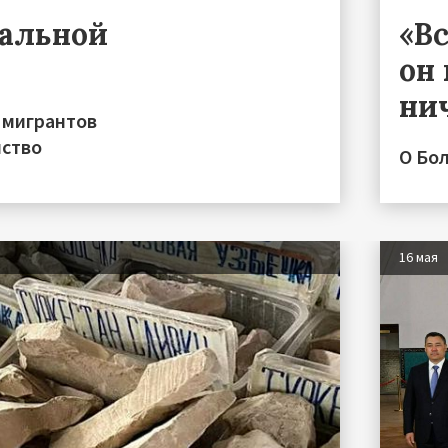
ральной
«Вс
он 
ни
 мигрантов
нство
О Бо
16 мая