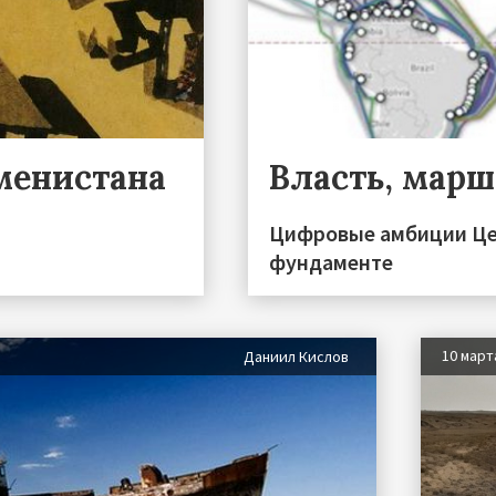
менистана
Власть, мар
Цифровые амбиции Це
фундаменте
10 март
Даниил Кислов