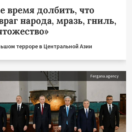
е время долбить, что
враг народа, мразь, гниль,
чтожество»
льшом терроре в Центральной Азии
Fergana.agency