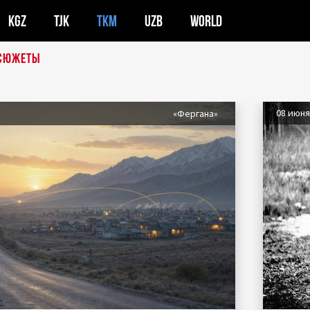
KGZ
TJK
TKM
UZB
WORLD
СЮЖЕТЫ
08 июн
«Фергана»