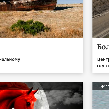
Бо
ональному
Центр
года
13 фев