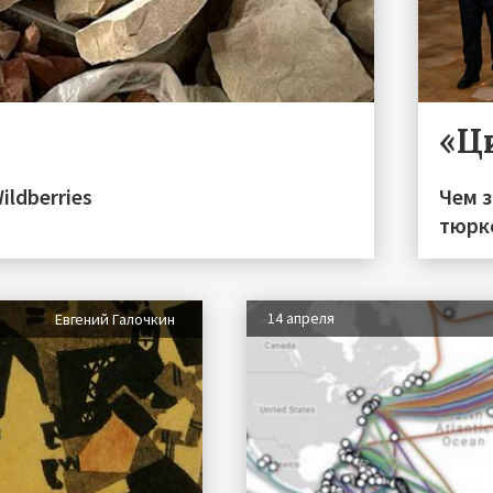
«Ц
ildberries
Чем 
тюрк
14 апреля
Евгений Галочкин