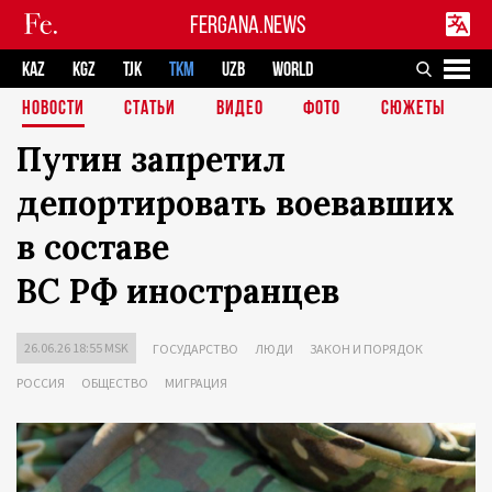
FERGANA.NEWS
KAZ
KGZ
TJK
TKM
UZB
WORLD
НОВОСТИ
СТАТЬИ
ВИДЕО
ФОТО
СЮЖЕТЫ
Путин запретил
депортировать воевавших
в составе
ВС РФ иностранцев
26.06.26 18:55 MSK
ГОСУДАРСТВО
ЛЮДИ
ЗАКОН И ПОРЯДОК
РОССИЯ
ОБЩЕСТВО
МИГРАЦИЯ