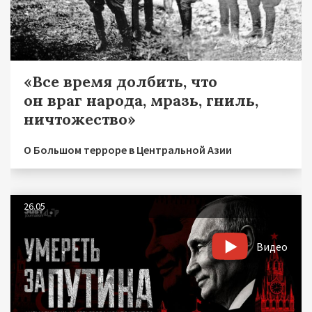
«Все время долбить, что
он враг народа, мразь, гниль,
ничтожество»
О Большом терроре в Центральной Азии
26.05
Видео