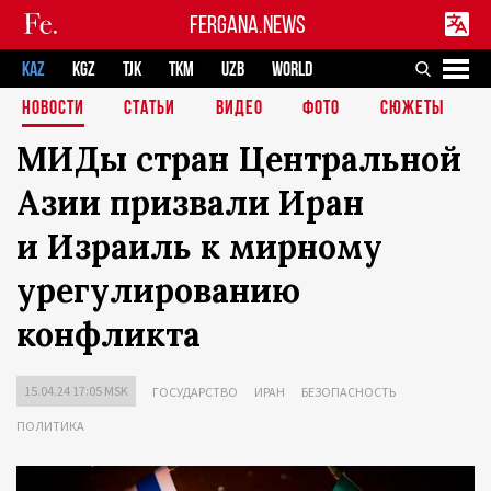
FERGANA.NEWS
KAZ
KGZ
TJK
TKM
UZB
WORLD
НОВОСТИ
СТАТЬИ
ВИДЕО
ФОТО
СЮЖЕТЫ
МИДы стран Центральной
Азии призвали Иран
и Израиль к мирному
урегулированию
конфликта
15.04.24 17:05 MSK
ГОСУДАРСТВО
ИРАН
БЕЗОПАСНОСТЬ
ПОЛИТИКА