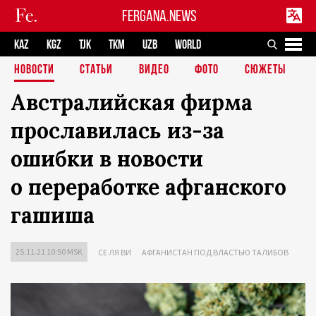
FERGANA.NEWS
KAZ
KGZ
TJK
TKM
UZB
WORLD
НОВОСТИ
СТАТЬИ
ВИДЕО
ФОТО
СЮЖЕТЫ
Австралийская фирма
прославилась из-за
ошибки в новости
о переработке афганского
гашиша
25.11.21 10:50 MSK
СЕ ЛЯ ВИ
АФГАНИСТАН ПОД ВЛАСТЬЮ ТАЛИБОВ