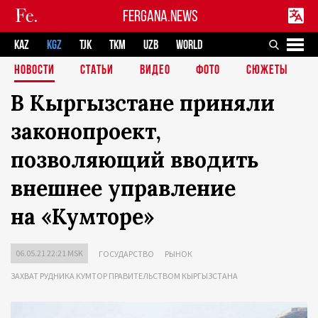
FERGANA.NEWS
KAZ
KGZ
TJK
TKM
UZB
WORLD
НОВОСТИ
СТАТЬИ
ВИДЕО
ФОТО
СЮЖЕТЫ
В Кыргызстане приняли
законопроект,
позволяющий вводить
внешнее управление
на «Кумторе»
06.05.21 22:21 MSK
ГОСУДАРСТВО
РЫНОК
ЗАХВАТ РУДНИКА КУМТОР ПРАВИТЕЛЬСТВОМ КЫРГЫЗСТАНА