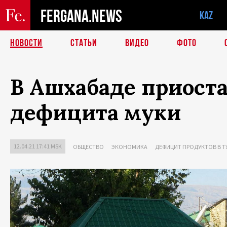
FERGANA.NEWS
KAZ
НОВОСТИ
СТАТЬИ
ВИДЕО
ФОТО
В Ашхабаде приоста
дефицита муки
12.04.21 17:41 MSK
ОБЩЕСТВО
ЭКОНОМИКА
ДЕФИЦИТ ПРОДУКТОВ В 