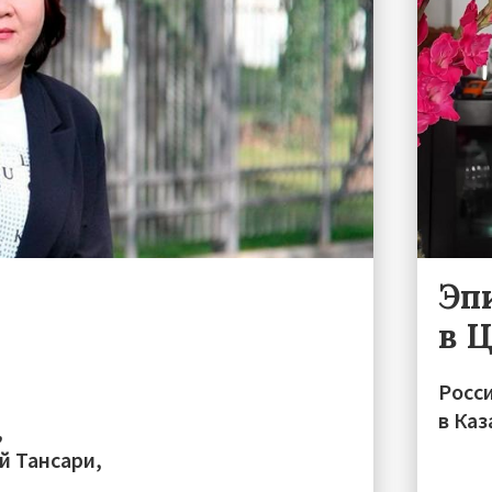
Эп
в 
Росс
в Каз
,
й Тансари,