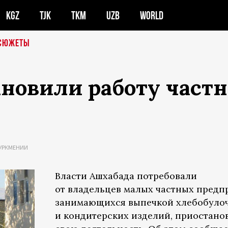
KGZ
TJK
TKM
UZB
WORLD
СЮЖЕТЫ
новили работу частн
ТУРКМЕНИИ
Власти Ашхабада потребовали
от владельцев малых частных предп
занимающихся выпечкой хлебобуло
и кондитерских изделий, приостано