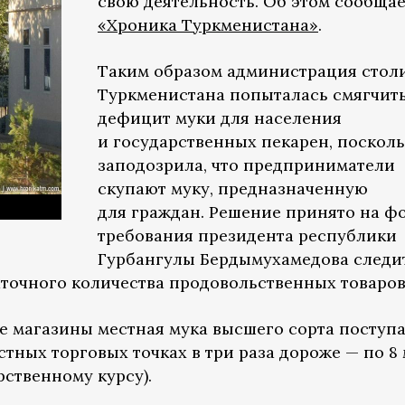
свою деятельность. Об этом сообщае
«Хроника Туркменистана»
.
Таким образом администрация стол
Туркменистана попыталась смягчит
дефицит муки для населения
и государственных пекарен, посколь
заподозрила, что предприниматели
скупают муку, предназначенную
для граждан. Решение принято на ф
требования президента республики
Гурбангулы Бердымухамедова следи
аточного количества продовольственных товаров
е магазины местная мука высшего сорта поступа
астных торговых точках в три раза дороже — по 8
рственному курсу).