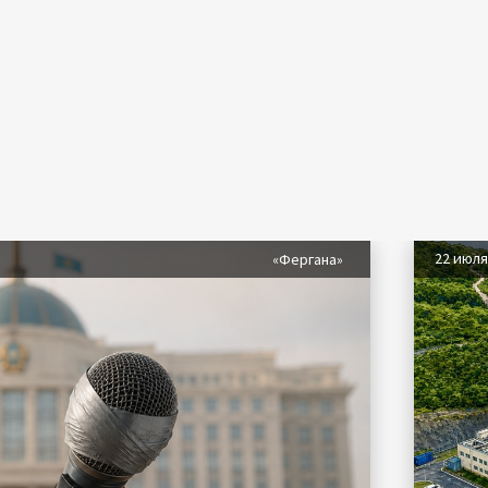
22 июл
«Фергана»