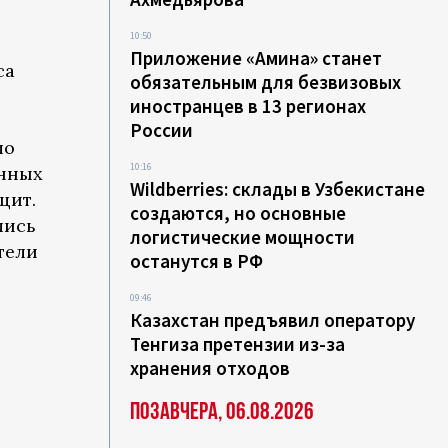
10:50
Приложение «Амина» станет
са
обязательным для безвизовых
иностранцев в 13 регионах
России
ло
10:16
енных
Wildberries: склады в Узбекистане
цит.
создаются, но основные
лись
логистические мощности
тели
останутся в РФ
09:46
Казахстан предъявил оператору
Тенгиза претензии из-за
хранения отходов
Позавчера, 06.08.2026