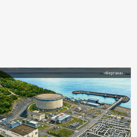
я
«Фергана»