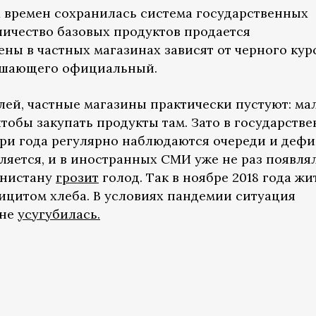
х времен сохранилась система государственных
личество базовых продуктов продается
ны в частных магазинах зависят от черного кур
ышающего официальный.
лей, частные магазины практически пустуют: ма
 чтобы закупать продукты там. Зато в государств
три года регулярно наблюдаются очереди и дефи
ляется, и в иностранных СМИ уже не раз появля
енистану
грозит
голод. Так в ноябре 2018 года жи
ицитом хлеба. В условиях пандемии ситуация
ане
усугубилась.