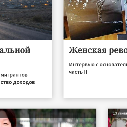
ральной
Женская рев
Интервью с основател
часть II
 мигрантов
нство доходов
13 июл