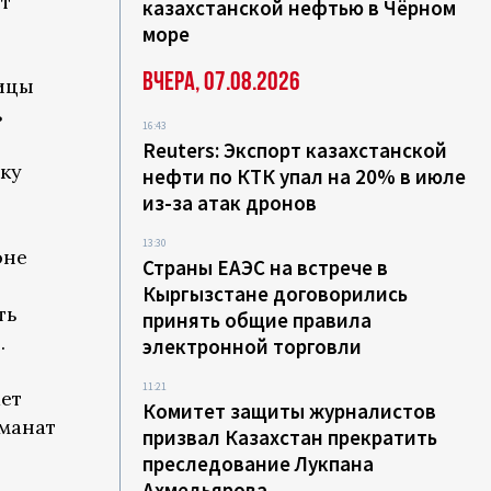
т
казахстанской нефтью в Чёрном
море
Вчера, 07.08.2026
ицы
ь
16:43
Reuters: Экспорт казахстанской
ку
нефти по КТК упал на 20% в июле
из-за атак дронов
13:30
оне
Страны ЕАЭС на встрече в
Кыргызстане договорились
ть
принять общие правила
.
электронной торговли
11:21
ет
Комитет защиты журналистов
 манат
призвал Казахстан прекратить
преследование Лукпана
Ахмедьярова