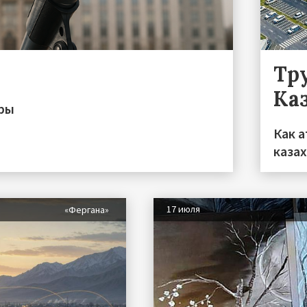
Тру
Ка
иры
Как а
каза
17 июля
«Фергана»