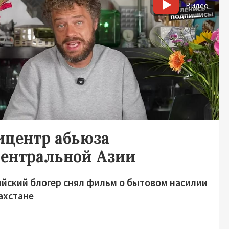
Видео
ицентр абьюза
Центральной Азии
ийский блогер снял фильм о бытовом насилии
ахстане