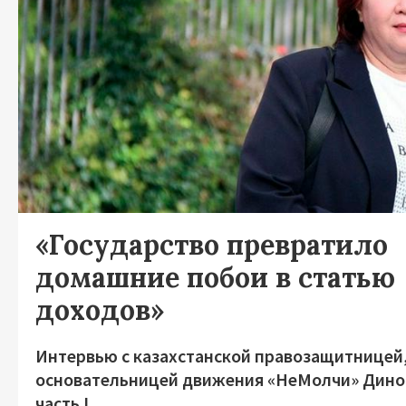
«Государство превратило
домашние побои в статью
доходов»
Интервью с казахстанской правозащитницей
основательницей движения «НеМолчи» Дино
часть I