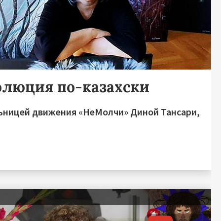
олюция по-казахски
ьницей движения «НеМолчи» Диной Тансари,
я