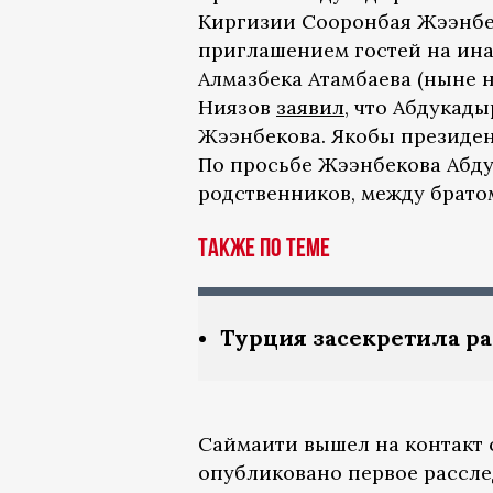
Киргизии Сооронбая Жээнбек
приглашением гостей на ин
Алмазбека Атамбаева (ныне 
Ниязов
заявил
, что Абдукад
Жээнбекова. Якобы президент
По просьбе Жээнбекова Абду
родственников, между братом
Также по теме
Турция засекретила р
Саймаити вышел на контакт 
опубликовано первое рассле