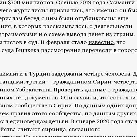
ии $700 миллионов. Осенью 2019 года Саймаити
 чего журналисты признались, что именно он бы
териалам бесед с ним были опубликованы еще
ния, в которых рассказывалось о деятельности
Матраимовыми и о схеме вывода денег из страны.
листов в суд. 11 февраля стало
известно
, что
 суда Бишкека рассмотрение перенесли в город
аймаити в Турции задержаны четыре человека. 
станцами, третий — гражданином Сирии, четверт
ном Узбекистана. Проверить данные о граждан
анных нет документов. Они заявили, что состояли
зном сообществе в Сирии. По данным одних доп
ием правил этого сообщества, по данным других
ал единоверцам деньги. В январе 2020 года ста
ийства считают сирийца, связанного