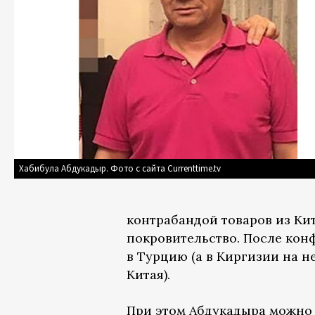
Хабибула Абдукадыр. Фото с сайта Currenttime.tv
контрабандой товаров из Ки
покровительство. После кон
в Турцию (а в Киргизии на н
Китая).
При этом Абдукадыра можно 