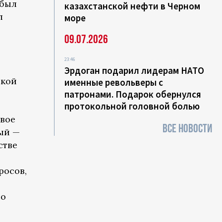
 был
казахстанской нефти в Черном
л
море
09.07.2026
23:46
Эрдоган подарил лидерам НАТО
ской
именные револьверы с
патронами. Подарок обернулся
протокольной головной болью
Двое
ВСЕ НОВОСТИ
ый —
стве
росов,
ло