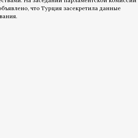
ствами. На заседании парламентской комиссии
объявлено, что Турция засекретила данные
вания.