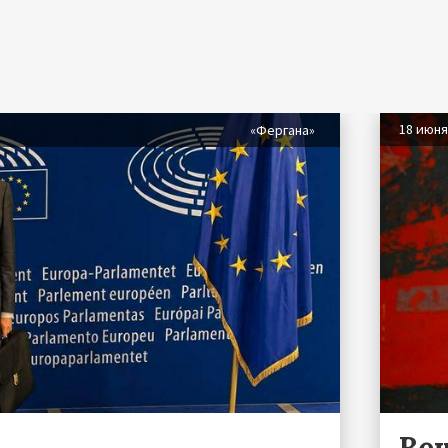
18 июн
«Фергана»