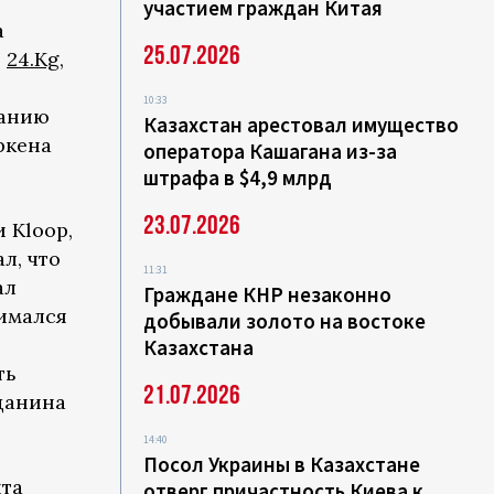
участием граждан Китая
а
25.07.2026
е
24.Kg
,
10:33
ванию
Казахстан арестовал имущество
ркена
оператора Кашагана из-за
штрафа в $4,9 млрд
23.07.2026
 Kloop,
л, что
11:31
ал
Граждане КНР незаконно
нимался
добывали золото на востоке
Казахстана
ть
21.07.2026
жданина
14:40
Посол Украины в Казахстане
нта
отверг причастность Киева к