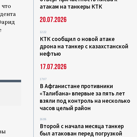
 что
атакам на танкеры КТК
идента
20.07.2026
Фарид
е
12:22
КТК сообщил о новой атаке
дрона на танкер с казахстанской
нефтью
17.07.2026
17:07
В Афганистане противники
«Талибана» впервые за пять лет
взяли под контроль на несколько
часов целый район
16:06
Второй с начала месяца танкер
вы
был атакован перед погрузкой