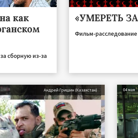
на как
«УМЕРЕТЬ З
фганском
Фильм-расследование 
за сборную из-за
04 мая
Андрей Гришин (Казахстан)