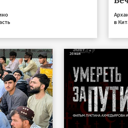
Ве
ино
Арха
асть
в Кит
26 мая