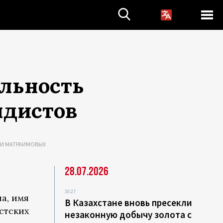
ельность
ндистов
ТИ МАТРАИМОВЫХ
28.07.2026
10:27
а, имя
В Казахстане вновь пресекли
стских
незаконную добычу золота с