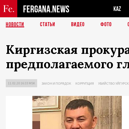
FERGANA.NEWS
KAZ
НОВОСТИ
СТАТЬИ
ВИДЕО
ФОТО
Киргизская прокура
предполагаемого г
11.02.20 16:33 MSK
ЗАКОН И ПОРЯДОК
КОРРУПЦИЯ
УБИЙСТВО УЙГУРСК