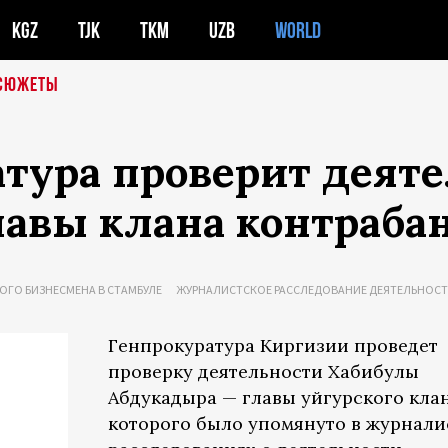
KGZ
TJK
TKM
UZB
WORLD
СЮЖЕТЫ
тура проверит деят
лавы клана контраба
ОГО БИЗНЕСМЕНА В СТАМБУЛЕ
ЖУРНАЛИСТСКОЕ РАССЛЕДОВАНИЕ ДЕЯТЕЛЬНОС
Генпрокуратура Киргизии проведет
проверку деятельности Хабибулы
Абдукадыра — главы уйгурского клан
которого было упомянуто в журнали