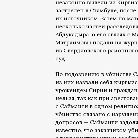
незаконно вывели из Киргиз
застрелен в Стамбуле, после
их источником. Затем по ма
несколько частей расследова
Абдукадыра, о его связях с 
Матраимовы подали на журна
из Свердловского районного
суд.
По подозрению в убийстве С
из них назвали себя кыргыз
уроженцем Сирии и граждани
нельзя, так как при арестов
с Саймаити в одном религио
убийство связано с нарушен
допросов — Саймаити задолж
известно, что заказчиком уб