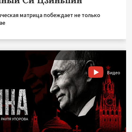
чный Си Цзиньпин
ическая матрица побеждает не только
ае
Видео