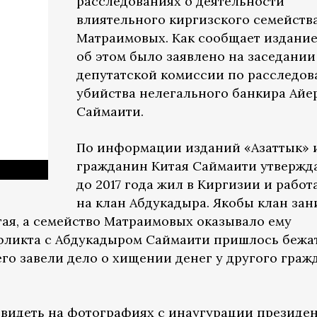
расследованиях о деятельности
влиятельного киргизского семейств
Матраимовых. Как сообщает издани
об этом было заявлено на заседании
депутатской комиссии по расследо
убийства нелегального банкира Айе
Саймаити.
По информации изданий «Азаттык» и
гражданин Китая Саймаити утвержда
до 2017 года жил в Киргизии и работ
на клан Абдукадыра. Якобы клан за
тая, а семейство Матраимовых оказывало ему
фликта с Абдукадыром Саймаити пришлось бежа
его завели дело о хищении денег у другого гра
видеть на фотографиях с инаугурации президе