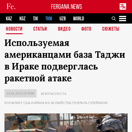
FERGANA.NEWS
KAZ
KGZ
TJK
TKM
UZB
WORLD
НОВОСТИ
СТАТЬИ
ВИДЕО
ФОТО
СЮЖЕТЫ
Используемая
американцами база Таджи
в Ираке подверглась
ракетной атаке
14.01.20 23:07 MSK
БЕЗОПАСНОСТЬ
КОНФЛИКТ США И ИРАНА ИЗ-ЗА УБИЙСТВА ГЕНЕРАЛА СУЛЕЙМАНИ