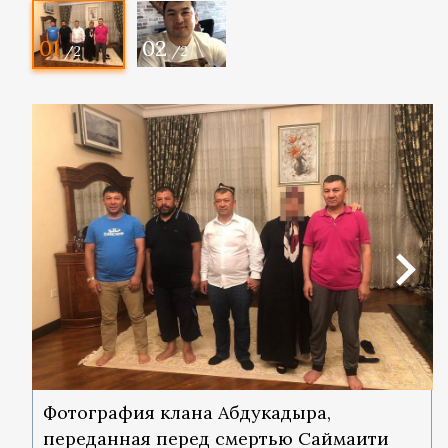
01
02
/2
/2
Фотография клана Абдукадыра,
переданная перед смертью Саймаити