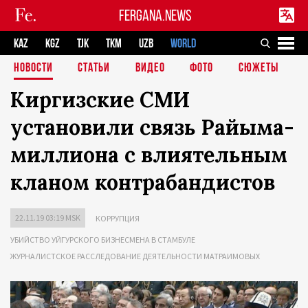
FERGANA.NEWS
KAZ
KGZ
TJK
TKM
UZB
WORLD
НОВОСТИ
СТАТЬИ
ВИДЕО
ФОТО
СЮЖЕТЫ
Киргизские СМИ
установили связь Райыма-
миллиона с влиятельным
кланом контрабандистов
22.11.19 03:19 MSK
КОРРУПЦИЯ
УБИЙСТВО УЙГУРСКОГО БИЗНЕСМЕНА В СТАМБУЛЕ
ЖУРНАЛИСТСКОЕ РАССЛЕДОВАНИЕ ДЕЯТЕЛЬНОСТИ МАТРАИМОВЫХ