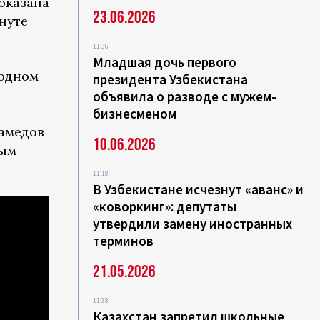
показана
23.06.2026
нуте
11:36
Младшая дочь первого
родном
президента Узбекистана
объявила о разводе с мужем-
бизнесменом
хамедов
10.06.2026
ным
11:18
В Узбекистане исчезнут «аванс» и
«коворкинг»: депутаты
утвердили замену иностранных
терминов
21.05.2026
11:38
Казахстан запретил школьные