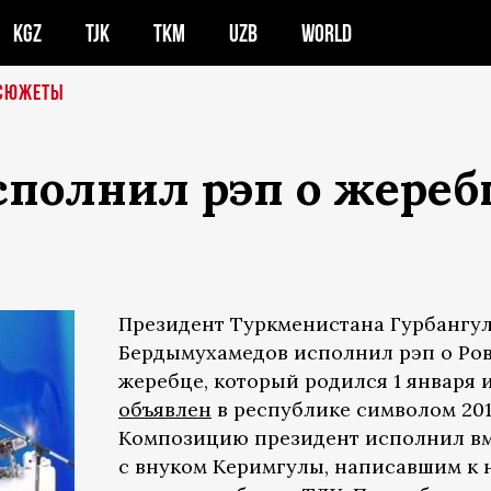
KGZ
TJK
TKM
UZB
WORLD
СЮЖЕТЫ
полнил рэп о жереб
Президент Туркменистана Гурбангу
Бердымухамедов исполнил рэп о Ро
жеребце, который родился 1 января 
объявлен
в республике символом 201
Композицию президент исполнил в
с внуком Керимгулы, написавшим к 