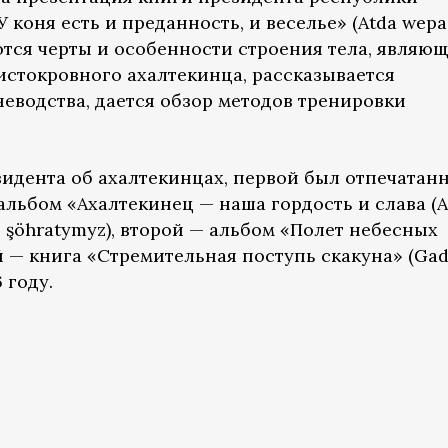
 коня есть и преданность, и веселье» (Atda wepa-
ются черты и особенности строения тела, являю
стокровного ахалтекинца, рассказывается
еводства, дается обзор методов тренировки
идента об ахалтекинцах, первой был отпечатан
альбом «Ахалтекинец — наша гордость и слава (A
e şöhratymyz), второй — альбом «Полет небесных
ей — книга «Стремительная поступь скакуна» (Ga
 году.