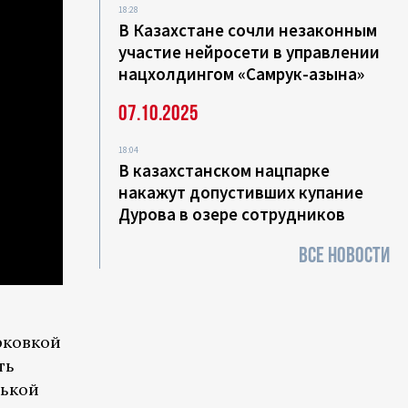
18:28
В Казахстане сочли незаконным
участие нейросети в управлении
нацхолдингом «Самрук-Қазына»
07.10.2025
18:04
В казахстанском нацпарке
накажут допустивших купание
Дурова в озере сотрудников
ВСЕ НОВОСТИ
рковкой
ть
нькой