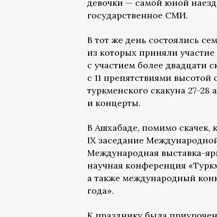
девочки — самой юной наез
государственное СМИ.
В тот же день состоялись се
из которых приняли участие 
с участием более двадцати 
с 11 препятствиями высотой от
туркменского скакуна 27-28
и концерты.
В Ашхабаде, помимо скачек, 
IX заседание Международной
Международная выставка-ярм
научная конференция «Туркм
а также международный кон
года».
К празднику была приурочен