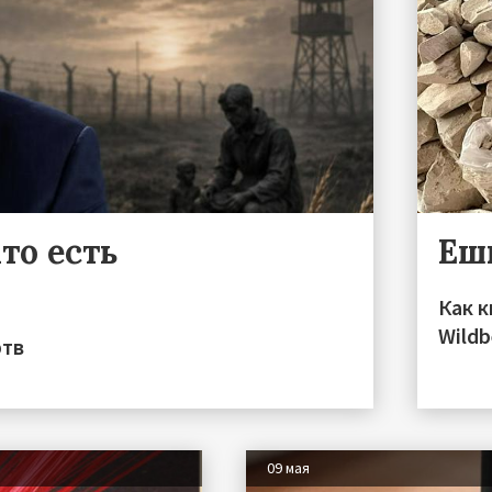
то есть
Еш
Как к
Wildb
ртв
09 мая