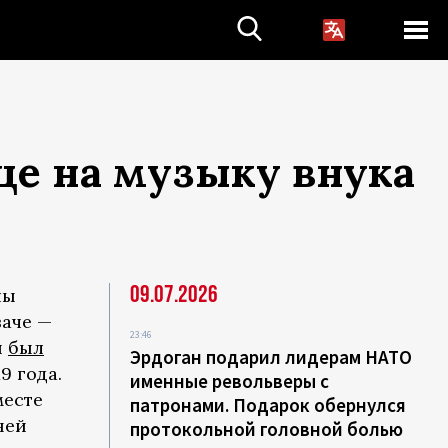
це на музыку внука
09.07.2026
лы
ваче —
23:46
и
был
Эрдоган подарил лидерам НАТО
9 года.
именные револьверы с
месте
патронами. Подарок обернулся
ней
протокольной головной болью