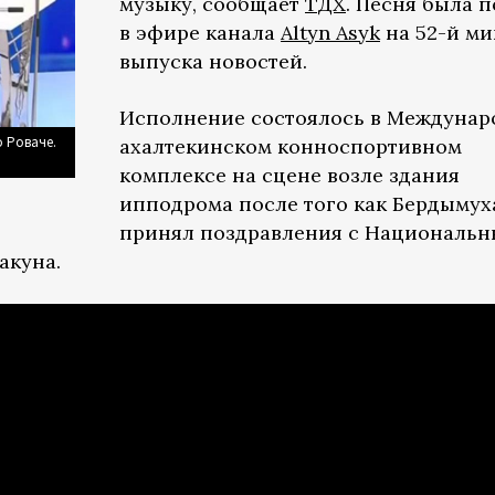
музыку, сообщает
ТДХ
. Песня была 
в эфире канала
Altyn Asyk
на 52-й ми
выпуска новостей.
Исполнение состоялось в Междуна
 Роваче.
ахалтекинском конноспортивном
комплексе на сцене возле здания
ипподрома после того как Бердыму
принял поздравления с Националь
акуна.