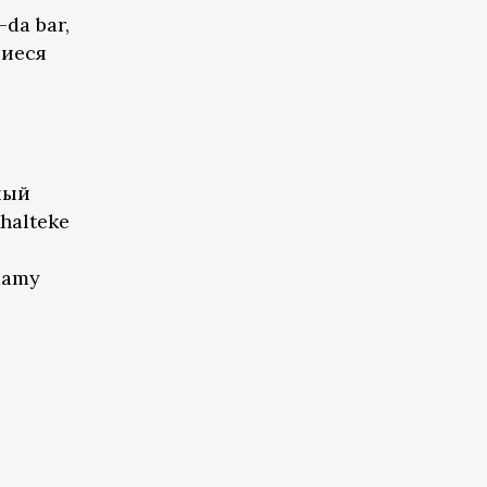
da bar,
щиеся
ный
halteke
damy