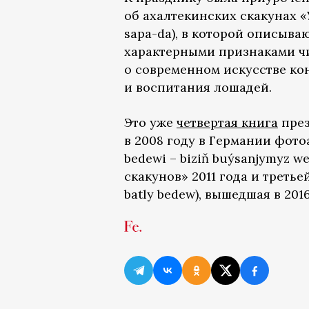
об ахалтекинских скакунах «У
sapa-da), в которой описыва
характерными признаками чи
о современном искусстве кон
и воспитания лошадей.
Это уже
четвертая книга
през
в 2008 году в Германии фото
bedewi – biziň buýsanjymyz w
скакунов» 2011 года и треть
batly bedew), вышедшая в 2016