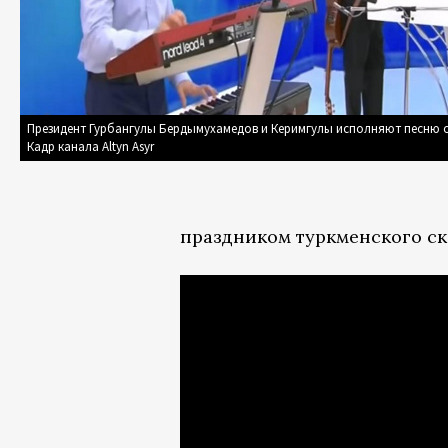
Президент Гурбангулы Бердымухамедов и Керимгулы исполняют песню о
Кадр канала Altyn Asyr
праздником туркменского ск