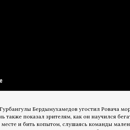
 Гурбангулы Бердымухамедов угостил Ровача мо
нь также показал зрителям, как он научился бега
а месте и бить копытом, слушаясь команды мале