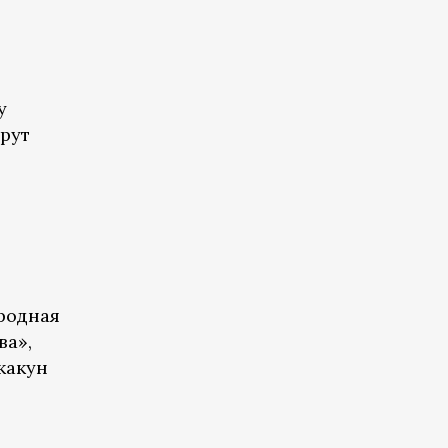
у
рут
:
родная
ва»,
какун