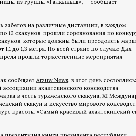
дницы из группы «Галкыныш», — сообщает
мь забегов на различные дистанции, в каждом
по 12 скакунов, прошли соревнования по конкур
скакунов, которые должны были преодолеть марш
 1,1 до 1,3 метра. По всей стране по случаю Дня
 апреля прошли торжественные мероприятия
как сообщает
Arzuw News
, в этот день состоялись
 ассоциации ахалтекинского коневодства,
арка в честь туркменского скакуна, XI Междуна
енский скакун и искусство мирового коневодст
курс красоты «Самый красивый ахалтекинский с
а презентация книги президента республики