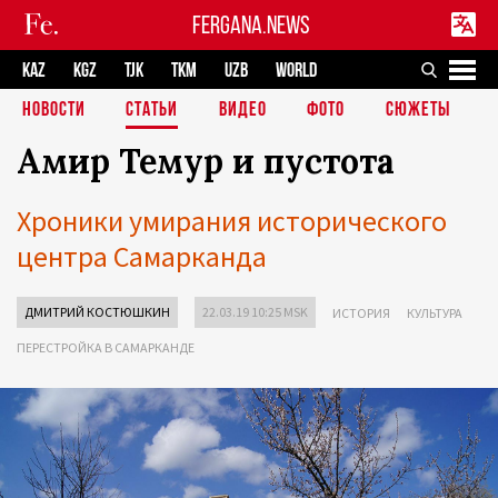
FERGANA.NEWS
KAZ
KGZ
TJK
TKM
UZB
WORLD
НОВОСТИ
СТАТЬИ
ВИДЕО
ФОТО
СЮЖЕТЫ
Амир Темур и пустота
Хроники умирания исторического
центра Самарканда
ДМИТРИЙ КОСТЮШКИН
22.03.19 10:25 MSK
ИСТОРИЯ
КУЛЬТУРА
ПЕРЕСТРОЙКА В САМАРКАНДЕ