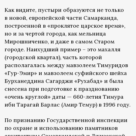
Как видите, пустыри образуются не только
в новой, европейской части Самарканда,
построенной в «проклятое царское время»,
но и за чертой города, как мельница
Мирошниченко, и даже в самом Старом
городе. Наихудший пример – это махалля
(городской квартал), часть которой
располагалась между мавзолеем Тимуридов
«Гур-Эмир» и мавзолеем суфийского шейха
Бурханеддина Сагарджи «Рухабад» и была
снесена при подготовке к празднованию
«очень круглой» даты — 660-летия Тимура
ибн Тарагай Барлас (Амир Темур) в 1996 году.
По признанию Государственной инспекции
по охране и использованию памятников
архитектуры Самаркандской и Джизакской