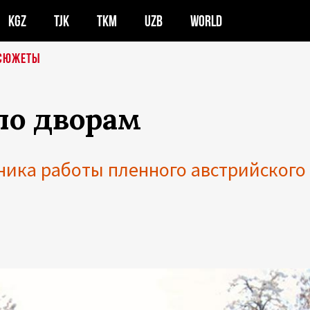
KGZ
TJK
TKM
UZB
WORLD
СЮЖЕТЫ
по дворам
ика работы пленного австрийского