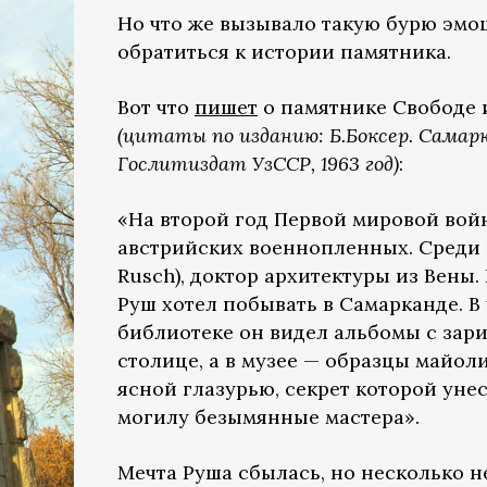
Но что же вызывало такую бурю эмоц
обратиться к истории памятника.
Вот что
пишет
о памятнике Свободе и
(цитаты по изданию: Б.Боксер. Самар
Гослитиздат УзССР, 1963 год)
:
«На второй год Первой мировой вой
австрийских военнопленных. Среди 
Rusсh), доктор архитектуры из Вены.
Руш хотел побывать в Самарканде. В
библиотеке он видел альбомы с зар
столице, а в музее — образцы майол
ясной глазурью, секрет которой уне
могилу безымянные мастера».
Мечта Руша сбылась, но несколько 