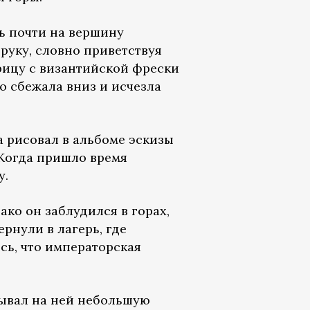
сь почти на вершину
руку, словно приветствуя
рицу с византийской фрески
о сбежала вниз и исчезла
 рисовал в альбоме эскизы
 Когда пришло время
у.
ако он заблудился в горах,
ернули в лагерь, где
ось, что императорская
зывал на ней небольшую