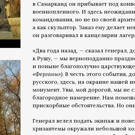
в Самарканд он прибывает под конво
военнопленного. И здесь неожиданно
командования, но не по своей архит
а как скульптор. Заказ ему делает н
он разговаривал в канцелярии лаге
«Два года назад, — сказал генерал,
к Рушу, — мы верноподданно праздн
и поныне благополучно царствующ
«Ферганы»)
. В честь этого события, 
русского, здесь, на окраине нашей 
монумент. Увы, мой дорогой, мы не 
благородное намерение. Нам помеш
прискорбные обстоятельства. Но они
Генерал велел подать экипаж и пове
хризантемы окружали небольшой хол