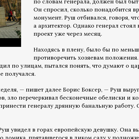
по словам генерала, должен был быт
Он спросил, сколько понадобится вр
монумент. Руш отбивался, говоря, чт
а архитектор. Однако генерал стоял 
проект уже через месяц.
Находясь в плену, было бы по мень
противоречить хозяевам положения.
дил по улицам, пытался понять, что думают о ц
е получался.
еделя, — пишет далее Борис Боксер, — Руш выруга
ов, зло перечеркивал бесконечные обелиски и ко
 принести генералу дрянную банальную работу. 
 Руш увидел в горах европейскую девушку. Она в
о домика, прятавшегося в диком саду у подножи