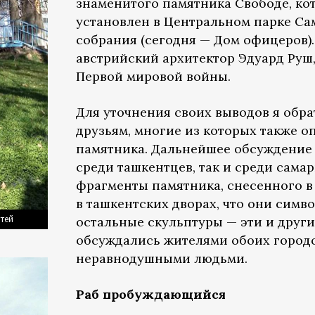
знаменитого памятника Свободе, кот
установлен в Центральном парке Са
собрания (сегодня — Дом офицеров).
австрийский архитектор Эдуард Руш,
Первой мировой войны.
Для уточнения своих выводов я обр
друзьям, многие из которых также 
памятника. Дальнейшее обсуждение 
среди ташкентцев, так и среди самар
фрагменты памятника, снесенного в 
в ташкентских дворах, что они симв
тей
остальные скульптуры — эти и друг
обсуждались жителями обоих городо
неравнодушными людьми.
Раб пробуждающийся