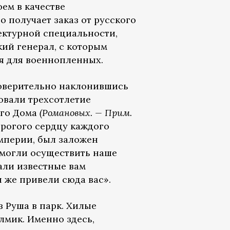
ем в качестве
 получает заказ от русского
ектурной специальности,
екий генерал, с которым
ря для военнопленных.
 доверительно наклонившись
овали трехсотлетие
его Дома
(Романовых. — Прим.
дорогого сердцу каждого
империи, был заложен
смогли осуществить наше
али известные вам
 же привели сюда вас».
з Руша в парк. Хилые
мик. Именно здесь,