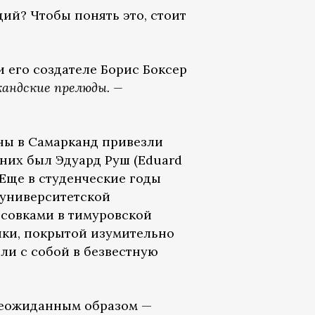
ий? Чтобы понять это, стоит
 его создателе Борис Боксер
кандские прелюды. —
ны в Самарканд привезли
них был Эдуард Руш (Eduard
 Еще в студенческие годы
 университетской
исовками в тимуровской
ики, покрытой изумительно
сли с собой в безвестную
неожиданным образом —