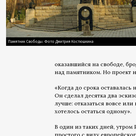
Памятник Свободы. Фото Дмитрия Костюшкина
оказавшийся на свободе, бро
над памятником. Но проект н
«Когда до срока оставалась н
Он сделал десятка два эскиз
лучше: отказаться вовсе или
хотелось остаться одному».
В один из таких дней, утром
простого с виду европейског