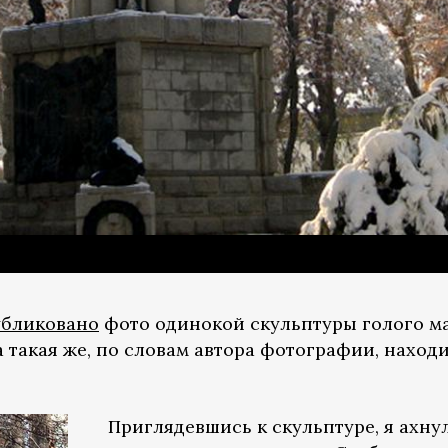
убликовано
фото одинокой скульптуры голого ма
 такая же, по словам автора фотографии, наход
Приглядевшись к скульптуре, я ахну