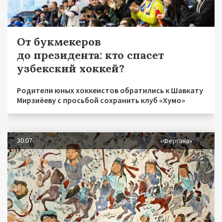
От букмекеров
до президента: кто спасет
узбекский хоккей?
Родители юных хоккеистов обратились к Шавкату
Мирзиёеву с просьбой сохранить клуб «Хумо»
30.07
«Фергана»