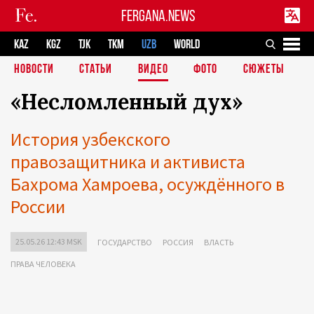
FERGANA.NEWS
KAZ
KGZ
TJK
TKM
UZB
WORLD
НОВОСТИ
СТАТЬИ
ВИДЕО
ФОТО
СЮЖЕТЫ
«Несломленный дух»
История узбекского
правозащитника и активиста
Бахрома Хамроева, осуждённого в
России
25.05.26 12:43 MSK
ГОСУДАРСТВО
РОССИЯ
ВЛАСТЬ
ПРАВА ЧЕЛОВЕКА