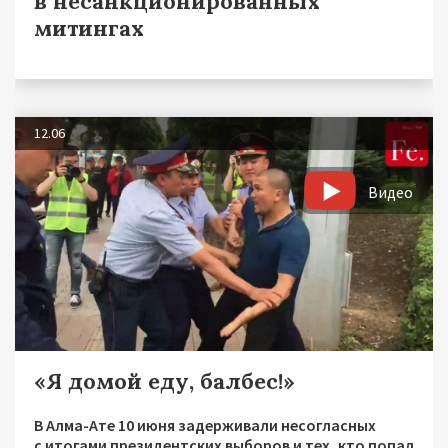
в несанкционированных
митингах
12.06
Видео
«Я домой еду, балбес!»
В Алма-Ате 10 июня задерживали несогласных
с итогами президентских выборов и тех, кто попал