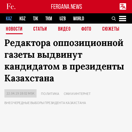
FERGANA.NEWS
KAZ
KGZ
TJK
TKM
UZB
WORLD
НОВОСТИ
СТАТЬИ
ВИДЕО
ФОТО
СЮЖЕТЫ
Редактора оппозиционной
газеты выдвинут
кандидатом в президенты
Казахстана
22.04.19 18:02 MSK
ПОЛИТИКА
СМИ И ИНТЕРНЕТ
ВНЕОЧЕРЕДНЫЕ ВЫБОРЫ ПРЕЗИДЕНТА КАЗАХСТАНА