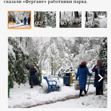
сказали «Фергане» работники парка.
01
02
03
04
/8
/8
/8
/8