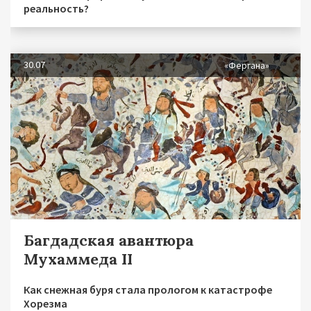
реальность?
30.07
«Фергана»
Багдадская авантюра
Мухаммеда II
Как снежная буря стала прологом к катастрофе
Хорезма