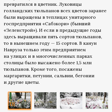
превратился в цветник. Луковицы
голландских тюльпанов всех цветов заранее
были выращены в теплицах унитарного
госпредприятия «Сабзкори» (бывший
«Зеленстрой»). И если в предыдущие годы
здесь выращивали пять сортов тюльпанов,
то в нынешнем году — 15 сортов. В канун
Навруза только этим предприятием
на улицах и в многочисленных парках
столицы было высажено более 1,5 млн
тюльпанов. Кроме того, посажены
маргаритки, петунии, сальвии, бегонии
и другие цветы.
01
02
03
04
/8
/8
/8
/8