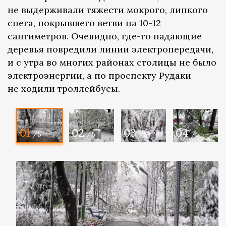
не выдерживали тяжести мокрого, липкого
снега, покрывшего ветви на 10-12
сантиметров. Очевидно, где-то падающие
деревья повредили линии электропередачи,
и с утра во многих районах столицы не было
электроэнергии, а по проспекту Рудаки
не ходили троллейбусы.
01
02
03
04
/5
/5
/5
/5