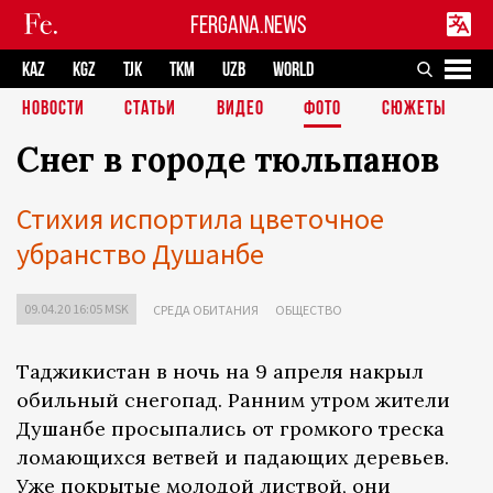
FERGANA.NEWS
KAZ
KGZ
TJK
TKM
UZB
WORLD
НОВОСТИ
СТАТЬИ
ВИДЕО
ФОТО
СЮЖЕТЫ
Снег в городе тюльпанов
Стихия испортила цветочное
убранство Душанбе
09.04.20 16:05 MSK
СРЕДА ОБИТАНИЯ
ОБЩЕСТВО
Таджикистан в ночь на 9 апреля накрыл
обильный снегопад. Ранним утром жители
Душанбе просыпались от громкого треска
ломающихся ветвей и падающих деревьев.
Уже покрытые молодой листвой, они