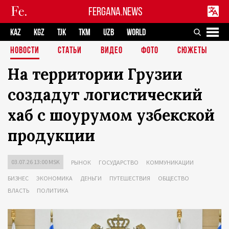
FERGANA.NEWS
KAZ
KGZ
TJK
TKM
UZB
WORLD
НОВОСТИ
СТАТЬИ
ВИДЕО
ФОТО
СЮЖЕТЫ
На территории Грузии
создадут логистический
хаб с шоурумом узбекской
продукции
03.07.26 13:00 MSK
РЫНОК
ГОСУДАРСТВО
КОММУНИКАЦИИ
БИЗНЕС
ЭКОНОМИКА
ДЕНЬГИ
ПУТЕШЕСТВИЯ
ОБЩЕСТВО
ВЛАСТЬ
ПОЛИТИКА