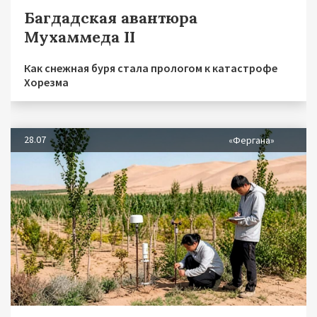
Багдадская авантюра
Мухаммеда II
Как снежная буря стала прологом к катастрофе
Хорезма
28.07
«Фергана»