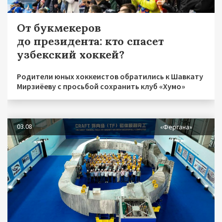
От букмекеров
до президента: кто спасет
узбекский хоккей?
Родители юных хоккеистов обратились к Шавкату
Мирзиёеву с просьбой сохранить клуб «Хумо»
03.08
«Фергана»