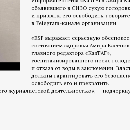
информагентства «КазТАГ» Амира Ка
объявившего в СИЗО сухую голодовк
и призвала его освободить,
говоритс
в Telegram-канале организации.
«RSF выражает серьезную обеспоко
состоянием здоровья Амира Касенов
главного редактора «КазТАГ»,
госпитализированного после голод
и отказа от воды в заключении. Влас
должны гарантировать его безопасн
освободить его и прекратить
 его журналистской деятельностью», — подчеркн