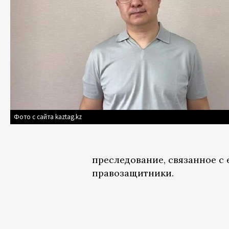
Фото с сайта kaztag.kz
преследование, связанное с
правозащитники.