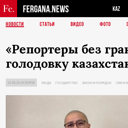
FERGANA.NEWS
KAZ
НОВОСТИ
СТАТЬИ
ВИДЕО
ФОТО
«Репортеры без гра
голодовку казахста
23.06.26 14:50 MSK
ЛЮДИ
ГОСУДАРСТВО
ЗАКОН И ПОРЯДОК
СМИ И 