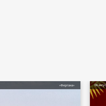
06 авгу
«Фергана»