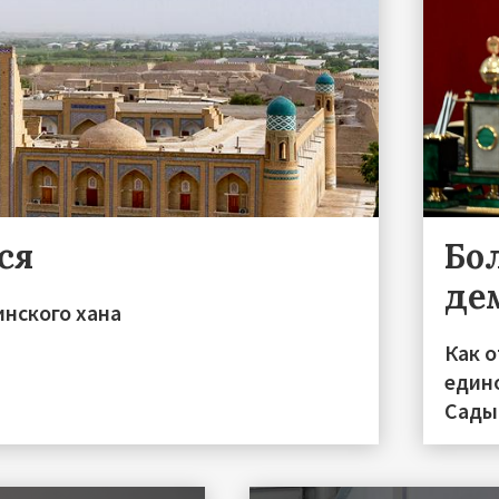
ся
Бо
де
инского хана
Как 
един
Сады