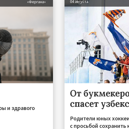
04 августа
«Фергана»
От букмекеро
спасет узбек
ры и здравого
Родители юных хоккеи
с просьбой сохранить 