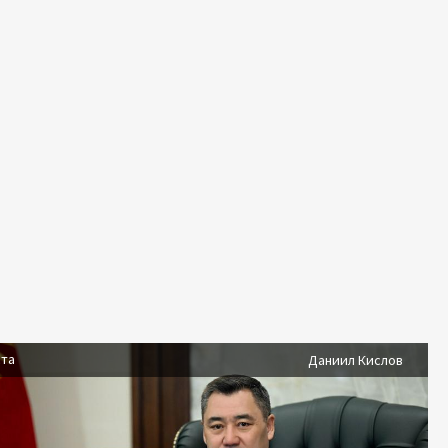
ста
Даниил Кислов