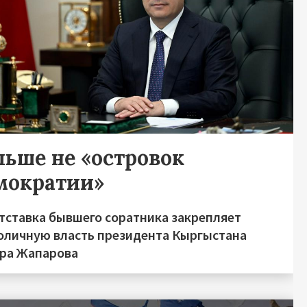
льше не «островок
мократии»
отставка бывшего соратника закрепляет
оличную власть президента Кыргыстана
ра Жапарова