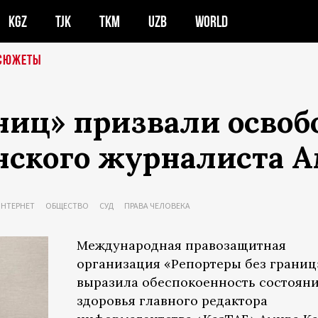
KGZ
TJK
TKM
UZB
WORLD
СЮЖЕТЫ
ниц» призвали осво
нского журналиста 
ИНТЕРНЕТ
ОБЩЕСТВО
СУД
ПРАВА ЧЕЛОВЕКА
Международная правозащитная
организация «Репортеры без границ»
выразила обеспокоенность состоян
здоровья главного редактора