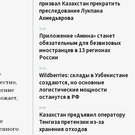
призвал Казахстан прекратить
преследование Лукпана
Ахмедьярова
10:50
Приложение «Амина» станет
обязательным для безвизовых
иностранцев в 13 регионах
России
10:16
у
Wildberries: склады в Узбекистане
естно,
создаются, но основные
логистические мощности
ление
останутся в РФ
рожает,
09:46
Казахстан предъявил оператору
е
Тенгиза претензии из-за
женного
хранения отходов