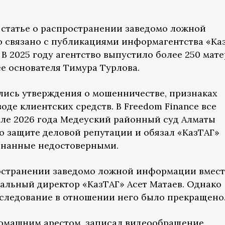
 статье о распространении заведомо ложной
 связано с публикациями информагентства «Ка
 В 2025 году агентство выпустило более 250 мат
ее основателя Тимура Турлова.
лись утверждения о мошенничестве, признаках
де клиентских средств. В Freedom Finance все
але 2026 года Медеуский районный суд Алматы
о защите деловой репутации и обязал «КазТАГ»
знанные недостоверными.
ространении заведомо ложной информации вмест
альный директор «КазТАГ» Асет Матаев. Однако
следование в отношении него было прекращено
домашним арестом, записал видеообращение