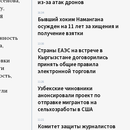
сенова,
из-за атак дронов
у,
16:34
я
Бывший хоким Намангана
осужден на 11 лет за хищения и
получение взятки
енность
13:30
а,
Страны ЕАЭС на встрече в
Кыргызстане договорились
овки
принять общие правила
ти
электронной торговли
ость,
11:26
Узбекские чиновники
ули
анонсировали проект по
отправке мигрантов на
сельхозработы в США
11:21
Комитет защиты журналистов