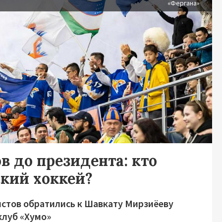
«Фергана»
в до президента: кто
ский хоккей?
стов обратились к Шавкату Мирзиёеву
клуб «Хумо»