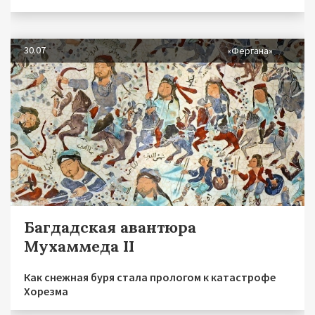
30.07
«Фергана»
Багдадская авантюра
Мухаммеда II
Как снежная буря стала прологом к катастрофе
Хорезма