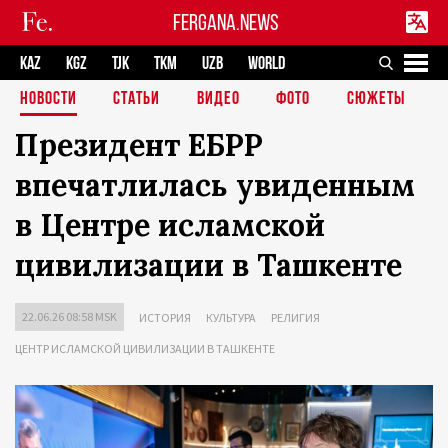
FERGANA.NEWS
KAZ
KGZ
TJK
TKM
UZB
WORLD
НОВОСТИ
СТАТЬИ
ВИДЕО
ФОТО
СЮЖЕТЫ
Президент ЕБРР
впечатлилась увиденным
в Центре исламской
цивилизации в Ташкенте
22.06.26 08:58 MSK
ИСТОРИЯ
КУЛЬТУРА
РЕЛИГИЯ
ЦЕНТР ИСЛАМСКОЙ ЦИВИЛИЗАЦИИ В ТАШКЕНТЕ