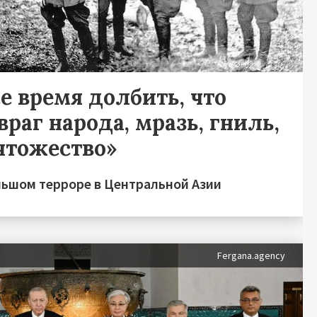
е время долбить, что
враг народа, мразь, гниль,
чтожество»
льшом терроре в Центральной Азии
Fergana.agency