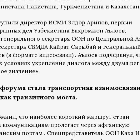
нистана, Пакистана, Туркменистана и Казахстан
тупили директор ИСМИ Элдор Арипов, первый
ранных дел Узбекистана Бахромжон Аълоев,
 генерального секретаря ООН по Центральной А
секретарь СВМДА Кайрат Сарыбай и генеральны
в (в формате видеосвязи) . Аълоев подчеркнул, ч
х условиях укрепление диалога между двумя ре
ое значение».
форума стала транспортная взаимосвяза
как транзитного моста.
мнил, что наиболее короткий маршрут стран
м коммуникациям пролегает через афганскую
танским портам . Спецпредставитель ООН Каха И