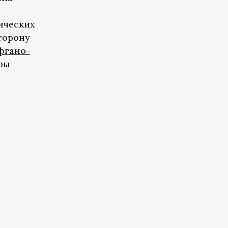
ических
торону
фгано-
ары