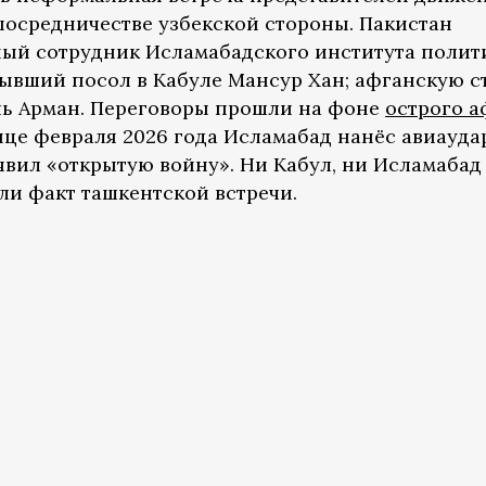
посредничестве узбекской стороны. Пакистан
ный сотрудник Исламабадского института полит
ывший посол в Кабуле Мансур Хан; афганскую с
ль Арман. Переговоры прошли на фоне
острого а
онце февраля 2026 года Исламабад нанёс авиауд
явил «открытую войну». Ни Кабул, ни Исламабад
ли факт ташкентской встречи.