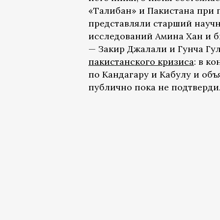
«Талибан» и Пакистана при 
представляли старший науч
исследований Амина Хан и б
— Закир Джалали и Гунча Гу
пакистанского кризиса
: в к
по Кандагару и Кабулу и объ
публично пока не подтверди