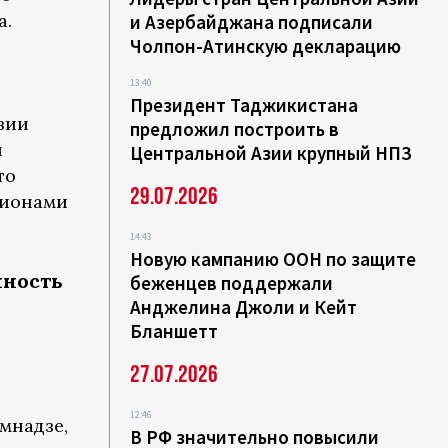
а.
и Азербайджана подписали
Чолпон-Атинскую декларацию
13:40
Президент Таджикистана
зии
предложил построить в
й
Центральной Азии крупный НПЗ
то
29.07.2026
гионами
14:43
Новую кампанию ООН по защите
нность
беженцев поддержали
Анджелина Джоли и Кейт
Бланшетт
27.07.2026
12:46
мнадзе,
В РФ значительно повысили