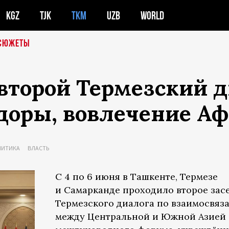
KGZ
TJK
TKM
UZB
WORLD
СЮЖЕТЫ
второй Термезский д
доры, вовлечение Аф
ЛИТИКА
ВЛАСТЬ
С 4 по 6 июня в Ташкенте, Термезе
и Самарканде проходило второе зас
Термезского диалога по взаимосвяз
между Центральной и Южной Азией