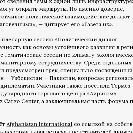
 от сведения темы к одной лишь инфраструктуре
могут открыть маршруты. Но именно доверие,
тойчивое политическое взаимодействие делают 
говечными», — цитирует его «Газета.uz».
 пленарную сессию «Политический диалог
анность как основы устойчивого развития в рег
е тематические сессии по климату, экологическ
уманитарному сотрудничеству. Среди отдельных
л предусмотрен трек, специально посвящённый
н — Узбекистан — Пакистан, вопросам регионал
дипломатии. Участники также посетили Термез, 
ждународного торгового центра «Айритом»
z Cargo Center, а заключительная часть форума
аёт
Afghanistan International
со ссылкой на собст
сь неформальная встреча представителей движе