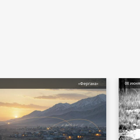
08 июн
«Фергана»