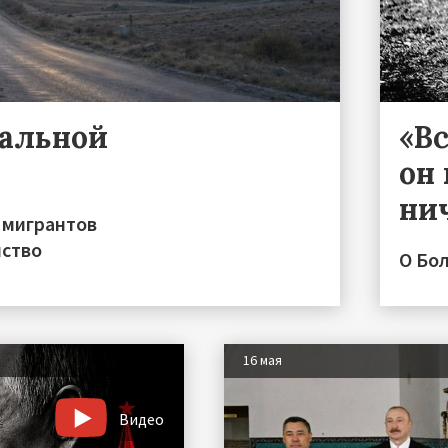
ральной
«Вс
он 
ни
 мигрантов
нство
О Бо
16 мая
Видео