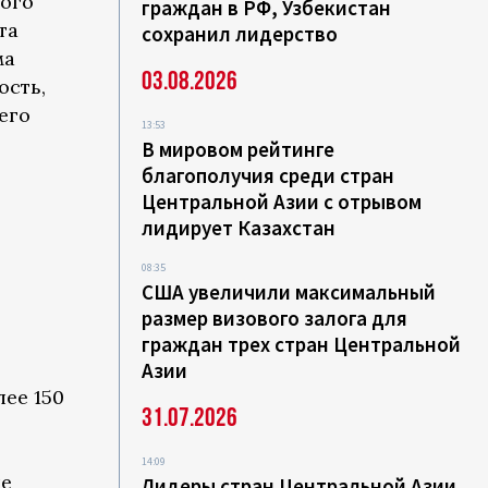
ого
граждан в РФ, Узбекистан
та
сохранил лидерство
ма
03.08.2026
ость,
его
13:53
В мировом рейтинге
благополучия среди стран
Центральной Азии с отрывом
лидирует Казахстан
08:35
США увеличили максимальный
размер визового залога для
граждан трех стран Центральной
Азии
ее 150
31.07.2026
14:09
ле
Лидеры стран Центральной Азии