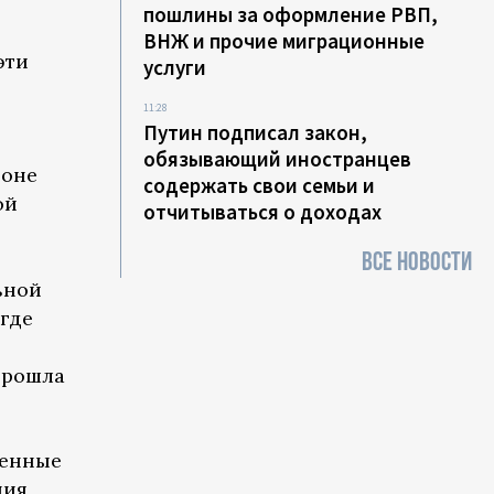
:
пошлины за оформление РВП,
ВНЖ и прочие миграционные
эти
услуги
11:28
Путин подписал закон,
обязывающий иностранцев
ионе
содержать свои семьи и
ой
отчитываться о доходах
ВСЕ НОВОСТИ
ьной
где
 прошла
венные
ния