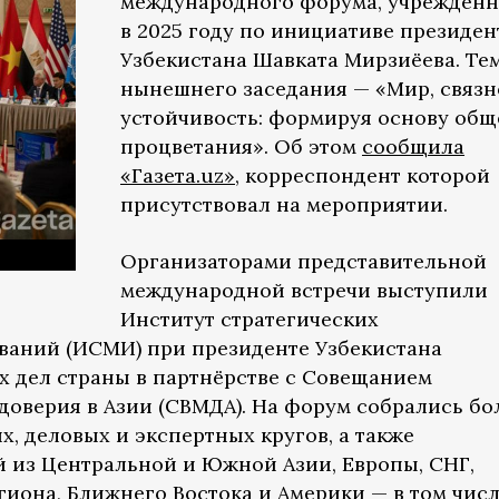
международного форума, учреждённ
в 2025 году по инициативе президен
Узбекистана Шавката Мирзиёева. Те
нынешнего заседания — «Мир, связн
устойчивость: формируя основу общ
процветания». Об этом
сообщила
«Газета.uz»
, корреспондент которой
присутствовал на мероприятии.
Организаторами представительной
международной встречи выступили
Институт стратегических
ваний (ИСМИ) при президенте Узбекистана
 дел страны в партнёрстве с Совещанием
доверия в Азии (СВМДА). На форум собрались бол
, деловых и экспертных кругов, а также
 из Центральной и Южной Азии, Европы, СНГ,
гиона, Ближнего Востока и Америки — в том чис