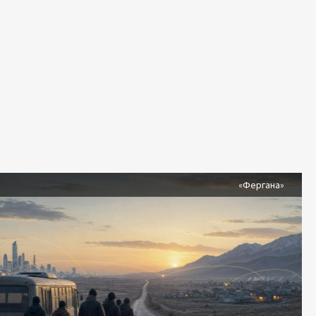
я
«Фергана»