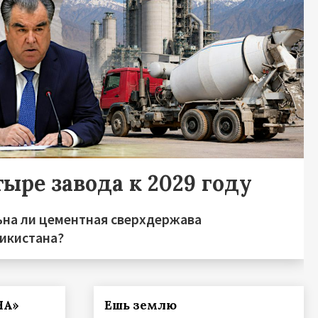
ыре завода к 2029 году
ьна ли цементная сверхдержава
икистана?
НА»
Ешь землю