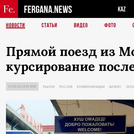
FERGANA.NEWS
KAZ
НОВОСТИ
СТАТЬИ
ВИДЕО
ФОТО
Прямой поезд из М
курсирование посл
29.05.26 14:07 MSK
РЫНОК
РОССИЯ
КОММУНИКАЦИИ
БИЗНЕС
ЭКО