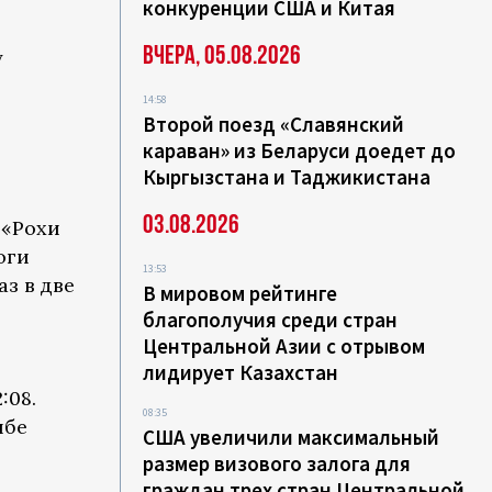
конкуренции США и Китая
Вчера, 05.08.2026
у
14:58
Второй поезд «Славянский
караван» из Беларуси доедет до
Кыргызстана и Таджикистана
03.08.2026
 «Рохи
оги
13:53
з в две
В мировом рейтинге
благополучия среди стран
Центральной Азии с отрывом
лидирует Казахстан
:08.
08:35
нбе
США увеличили максимальный
размер визового залога для
граждан трех стран Центральной