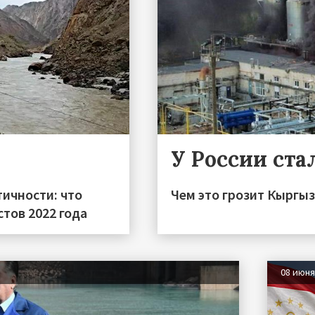
У России ста
тичности: что
Чем это грозит Кыргы
тов 2022 года
08 июн