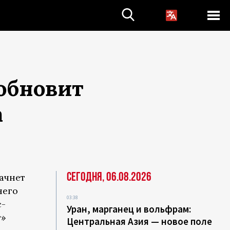
обновит
а
Сегодня, 06.08.2026
ачнет
него
03:38
с-
Уран, марганец и вольфрам:
г»
Центральная Азия — новое поле