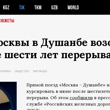
KGZ
TJK
TKM
UZB
WORLD
СЮЖЕТЫ
осквы в Душанбе воз
е шести лет перерыв
НОМИКА
ОБЩЕСТВО
МИГРАЦИЯ
Прямой поезд «Москва – Душанбе» н
курсировать в июне после шестилет
перерыва. Об этом
сообщили
в прес
службе «Российских железных доро