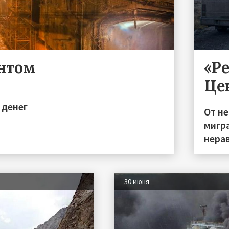
ентом
«Р
Це
 денег
От н
мигра
нера
30 июня