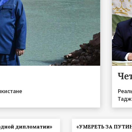
Чет
икистане
Реал
Тадж
одной дипломатии»
«УМЕРЕТЬ ЗА ПУТИ