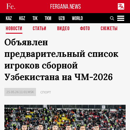
FERGANA.NEWS
KAZ
KGZ
TJK
TKM
UZB
WORLD
НОВОСТИ
СТАТЬИ
ВИДЕО
ФОТО
СЮЖЕТЫ
Объявлен
предварительный список
игроков сборной
Узбекистана на ЧМ-2026
25.05.26 11:01 MSK
СПОРТ