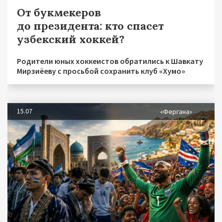
От букмекеров
до президента: кто спасет
узбекский хоккей?
Родители юных хоккеистов обратились к Шавкату
Мирзиёеву с просьбой сохранить клуб «Хумо»
15.07
«Фергана»