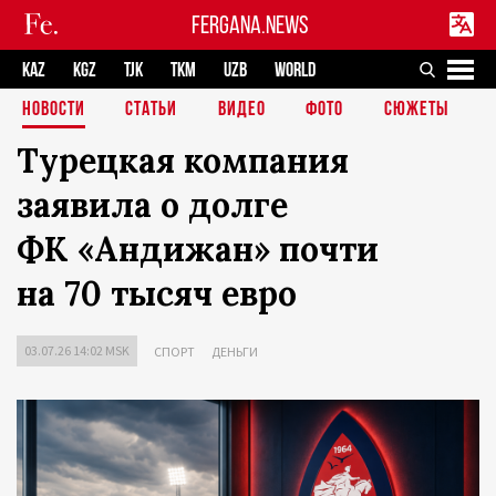
FERGANA.NEWS
KAZ
KGZ
TJK
TKM
UZB
WORLD
НОВОСТИ
СТАТЬИ
ВИДЕО
ФОТО
СЮЖЕТЫ
Турецкая компания
заявила о долге
ФК «Андижан» почти
на 70 тысяч евро
03.07.26 14:02 MSK
СПОРТ
ДЕНЬГИ