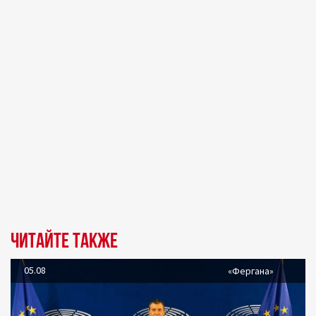
Читайте также
05.08
«Фергана»