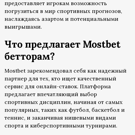
предоставляет игрокам возможность
погрузиться в мир спортивных прогнозов,
наслаждаясь азартом и потенциальными
выигрышами.
Что предлагает Mostbet
бетторам?
Mostbet зарекомендовал себя как надежный
партнер для тех, кто ищет качественный
сервис для онлайн-ставок. Платформа
предлагает впечатляющий выбор
спортивных дисциплин, начиная от самых
популярных, таких как футбол, баскетбол и
теннис, и заканчивая нишевыми видами
спорта и киберспортивными турнирами.