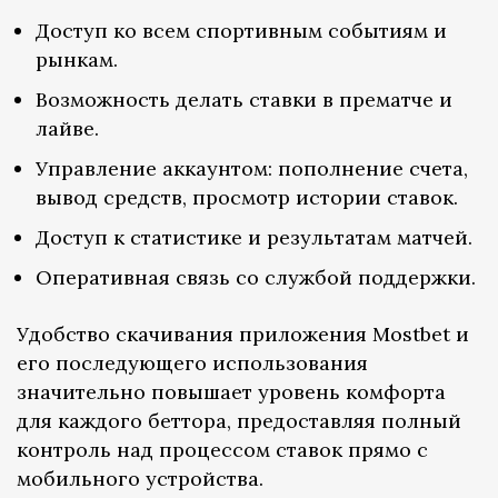
Доступ ко всем спортивным событиям и
рынкам.
Возможность делать ставки в прематче и
лайве.
Управление аккаунтом: пополнение счета,
вывод средств, просмотр истории ставок.
Доступ к статистике и результатам матчей.
Оперативная связь со службой поддержки.
Удобство скачивания приложения Mostbet и
его последующего использования
значительно повышает уровень комфорта
для каждого беттора, предоставляя полный
контроль над процессом ставок прямо с
мобильного устройства.