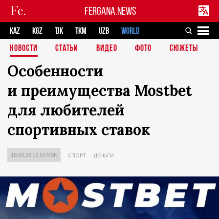
FERGANA.NEWS
KAZ
KGZ
TJK
TKM
UZB
WORLD
НОВОСТИ
СТАТЬИ
ВИДЕО
ФОТО
СЮЖЕТЫ
Особенности
и преимущества Mostbet
для любителей
спортивных ставок
19.05.26 15:50 MSK
СПОРТ
ДЕНЬГИ