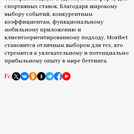
спортивных ставок. Благодаря широкому
выбору событий, конкурентным
коэффициентам, функциональному
мобильному приложению и
клиентоориентированному подходу, Mostbet
становится отличным выбором для тех, кто
стремится к увлекательному и потенциально
прибыльному опыту в мире беттинга.