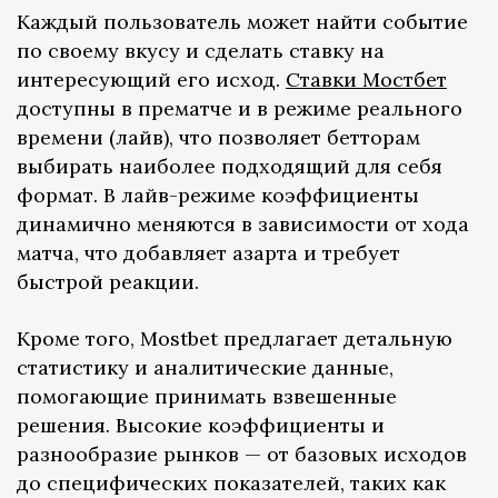
Каждый пользователь может найти событие
по своему вкусу и сделать ставку на
интересующий его исход.
Ставки Мостбет
доступны в прематче и в режиме реального
времени (лайв), что позволяет бетторам
выбирать наиболее подходящий для себя
формат. В лайв-режиме коэффициенты
динамично меняются в зависимости от хода
матча, что добавляет азарта и требует
быстрой реакции.
Кроме того, Mostbet предлагает детальную
статистику и аналитические данные,
помогающие принимать взвешенные
решения. Высокие коэффициенты и
разнообразие рынков — от базовых исходов
до специфических показателей, таких как