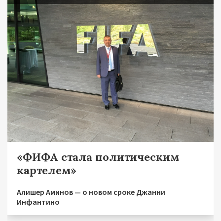
«ФИФА стала политическим
картелем»
Алишер Аминов — о новом сроке Джанни
Инфантино