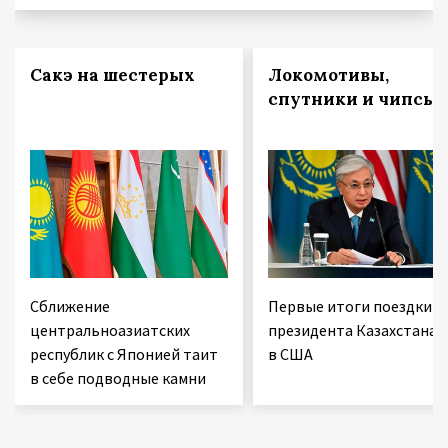
Сакэ на шестерых
Локомотивы,
спутники и чипсы
Сближение
Первые итоги поездки
центральноазиатских
президента Казахстана
республик с Японией таит
в США
в себе подводные камни