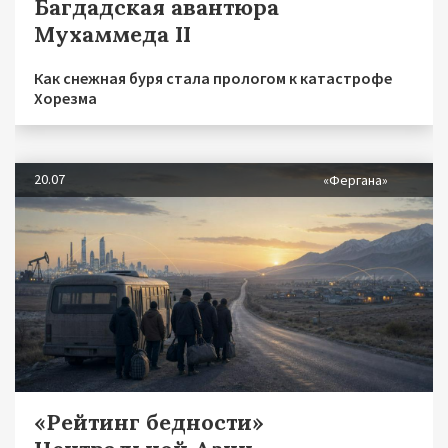
Багдадская авантюра
Мухаммеда II
Как снежная буря стала прологом к катастрофе
Хорезма
20.07
«Фергана»
«Рейтинг бедности»