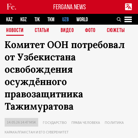
FERGANA.NEWS
KAZ
KGZ
TJK
TKM
UZB
WORLD
НОВОСТИ
СТАТЬИ
ВИДЕО
ФОТО
СЮЖЕТЫ
Комитет ООН потребовал
от Узбекистана
освобождения
осуждённого
правозащитника
Тажимуратова
14.05.26 14:47 MSK
ГОСУДАРСТВО
ПРАВА ЧЕЛОВЕКА
ПОЛИТИКА
КАРАКАЛПАКСТАН И ЕГО СУВЕРЕНИТЕТ