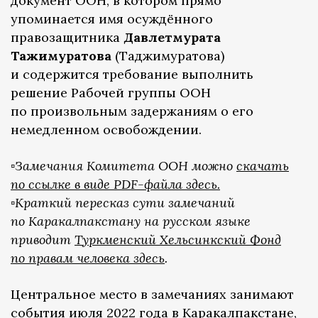
документ ООН, в котором прямо
упоминается имя осуждённого
правозащитника
Давлетмурата
Тажимуратова
(Таджимуратова)
и содержится требование выполнить
решение Рабочей группы ООН
по произвольным задержаниям о его
немедленном освобождении.
▫️
Замечания Комитета ООН можно
скачать
по ссылке в виде PDF-файла здесь.
▫️Краткий пересказ сути замечаний
по Каракалпакстану на русском языке
приводит
Туркменский Хельсинкский Фонд
по правам человека здесь
.
Центральное место в замечаниях занимают
события июля 2022 года в Каракалпакстане
,