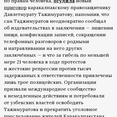
по правам человека,
осудила
новый
приговор
каракалпакскому правозащитнику
Давлетмурату Тажимуратову, напомнив, что
сам Таджимуратов неоднократно сообщал
об издевательствах в заключении — лишении
пищи, конфискации записей, сокращении
телефонных разговоров с родными
и натравливании на него других
заключённых — и что за гибель по меньшей
мере 21 человека в ходе протестов
и жестокие репрессии против тысяч
задержанных к ответственности привлечены
лишь трое полицейских. Организации
призвали международное сообщество
к немедленным действиям и потребовали
от узбекских властей освободить
Тажимуратова и прекратить уголовное
преследование жителей Каракалпакстана,