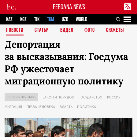
FERGANA.NEWS
KAZ
KGZ
TJK
TKM
UZB
WORLD
НОВОСТИ
СТАТЬИ
ВИДЕО
ФОТО
СЮЖЕТЫ
Депортация
за высказывания: Госдума
РФ ужесточает
миграционную политику
13.05.26 18:28 MSK
ЗАКОН И ПОРЯДОК
ГОСУДАРСТВО
РОССИЯ
МИГРАЦИЯ
ПРАВА ЧЕЛОВЕКА
ВЛАСТЬ
ПОЛИТИКА