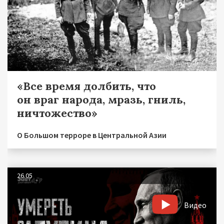
«Все время долбить, что
он враг народа, мразь, гниль,
ничтожество»
О Большом терроре в Центральной Азии
26.05
Видео