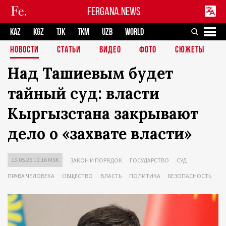
FERGANA.NEWS
KAZ
KGZ
TJK
TKM
UZB
WORLD
НОВОСТИ
СТАТЬИ
ВИДЕО
ФОТО
СЮЖЕТЫ
Над Ташиевым будет
тайный суд: власти
Кыргызстана закрывают
дело о «захвате власти»
13.05.26 10:16 MSK
ЗАКОН И ПОРЯДОК
ГОСУДАРСТВО
СУД
ПРАВА ЧЕЛОВЕКА
ОБЩЕСТВО
ВЛАСТЬ
ПОЛИТИКА
БЕЗОПАСНОСТЬ