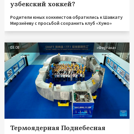
узбекский хоккей?
Родители юных хоккеистов обратились к Шавкату
Мирзиёеву с просьбой сохранить клуб «Хумо»
03.08
«Фергана»
Термоядерная Поднебесная