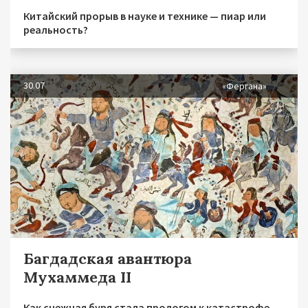
Китайский прорыв в науке и технике — пиар или
реальность?
30.07
«Фергана»
Багдадская авантюра
Мухаммеда II
Как снежная буря стала прологом к катастрофе