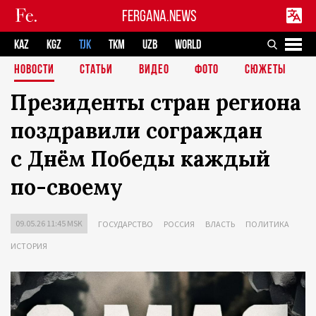
FERGANA.NEWS
KAZ
KGZ
TJK
TKM
UZB
WORLD
НОВОСТИ
СТАТЬИ
ВИДЕО
ФОТО
СЮЖЕТЫ
Президенты стран региона
поздравили сограждан
с Днём Победы каждый
по-своему
09.05.26 11:45 MSK
ГОСУДАРСТВО
РОССИЯ
ВЛАСТЬ
ПОЛИТИКА
ИСТОРИЯ