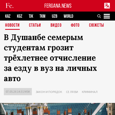
FERGANA.NEWS
KAZ
KGZ
TJK
TKM
UZB
WORLD
НОВОСТИ
СТАТЬИ
ВИДЕО
ФОТО
СЮЖЕТЫ
В Душанбе семерым
студентам грозит
трёхлетнее отчисление
за езду в вуз на личных
авто
07.05.26 14:31 MSK
ЗАКОН И ПОРЯДОК
СЕ ЛЯ ВИ
КРИМИНАЛ