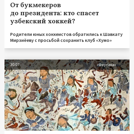
От букмекеров
до президента: кто спасет
узбекский хоккей?
Родители юных хоккеистов обратились к Шавкату
Мирзиёеву с просьбой сохранить клуб «Хумо»
30.07
«Фергана»