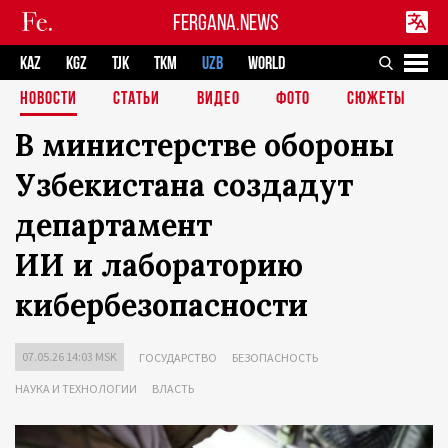
FERGANA.NEWS
KAZ
KGZ
TJK
TKM
UZB
WORLD
НОВОСТИ
СТАТЬИ
ВИДЕО
ФОТО
СЮЖЕТЫ
В министерстве обороны
Узбекистана создадут
департамент
ИИ и лабораторию
кибербезопасности
07.05.26 14:03 MSK
ГОСУДАРСТВО
БЕЗОПАСНОСТЬ
НАУКА И ТЕХНОЛОГИИ
ВЛАСТЬ