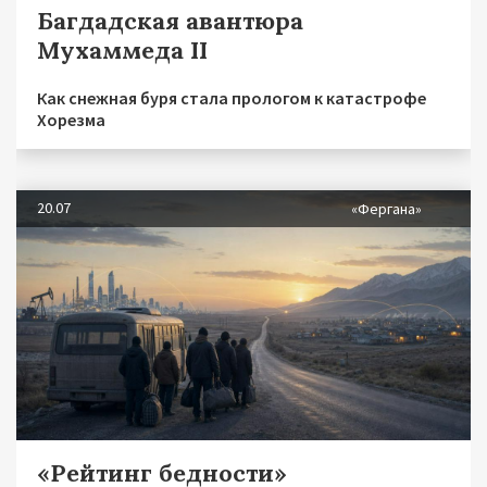
Багдадская авантюра
Мухаммеда II
Как снежная буря стала прологом к катастрофе
Хорезма
20.07
«Фергана»
«Рейтинг бедности»