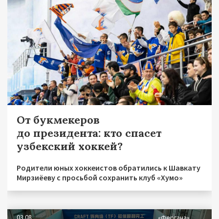
От букмекеров
до президента: кто спасет
узбекский хоккей?
Родители юных хоккеистов обратились к Шавкату
Мирзиёеву с просьбой сохранить клуб «Хумо»
03.08
«Фергана»