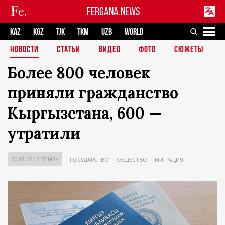
FERGANA.NEWS
KAZ
KGZ
TJK
TKM
UZB
WORLD
НОВОСТИ
СТАТЬИ
ВИДЕО
ФОТО
СЮЖЕТЫ
Более 800 человек
приняли гражданство
Кыргызстана, 600 —
утратили
30.03.26 12:53 MSK
ГОСУДАРСТВО
ОБЩЕСТВО
МИГРАЦИЯ