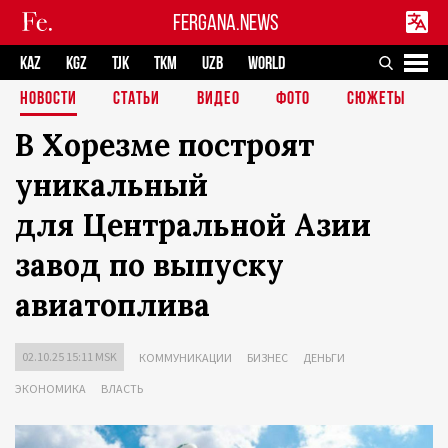
FERGANA.NEWS
KAZ
KGZ
TJK
TKM
UZB
WORLD
НОВОСТИ
СТАТЬИ
ВИДЕО
ФОТО
СЮЖЕТЫ
В Хорезме построят
уникальный
для Центральной Азии
завод по выпуску
авиатоплива
02.10.25 15:11 MSK
КОММУНИКАЦИИ
БИЗНЕС
ДЕНЬГИ
ЭКОНОМИКА
ВЛАСТЬ