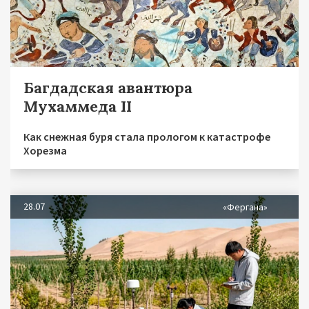
Багдадская авантюра
Мухаммеда II
Как снежная буря стала прологом к катастрофе
Хорезма
28.07
«Фергана»