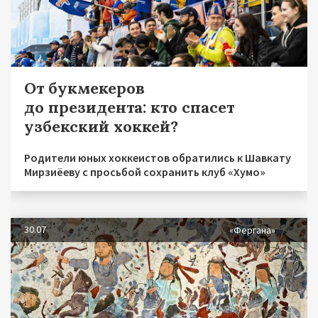
От букмекеров
до президента: кто спасет
узбекский хоккей?
Родители юных хоккеистов обратились к Шавкату
Мирзиёеву с просьбой сохранить клуб «Хумо»
30.07
«Фергана»